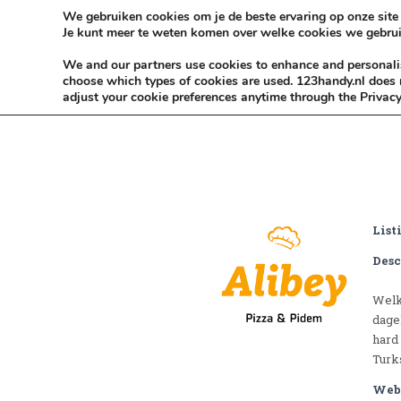
Skip to content
KEEP ICT CLEAN
We gebruiken cookies om je de beste ervaring op onze site 
Je kunt meer te weten komen over welke cookies we gebrui
VÓÓR MÉÉR IN EIGEN ZZPBELANG ®
We and our partners use cookies to enhance and personalise
choose which types of cookies are used. 123handy.nl does n
adjust your cookie preferences anytime through the Privacy
List
Desc
Welk
dage
hard 
Turk
Web