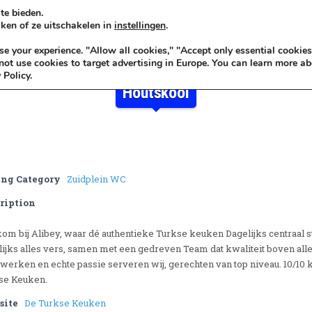
te bieden.
ken of ze uitschakelen in
instellingen
.
KADOIDEE
MANKADO
VRO
 your experience. "Allow all cookies," "Accept only essential cookies
ot use cookies to target advertising in Europe. You can learn more ab
 Policy.
Houtskool
ing Category
Zuidplein WC
ription
om bij Alibey, waar dé authentieke Turkse keuken Dagelijks centraal st
lijks alles vers, samen met een gedreven Team dat kwaliteit boven alle
werken en echte passie serveren wij, gerechten van top niveau. 10/10 kw
se Keuken.
site
De Turkse Keuken