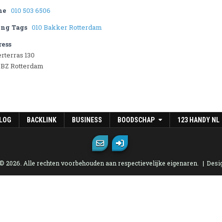
ne
010 503 6506
ing Tags
010 Bakker Rotterdam
ess
rterras 130
 BZ Rotterdam
LOG
BACKLINK
BUSINESS
BOODSCHAP
123 HANDY NL
 © 2026. Alle rechten voorbehouden aan respectievelijke eigenaren.
Desi