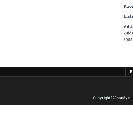
Pho
List
Addr
Zuide
3083
B
Copyright 123handy.nl