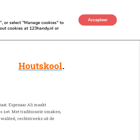
UWKADO
NICE NICHE DEALS
BACKLINKS MÉT
Accepteer
", or select "Manage cookies" to
out cookies at 123handy.nl or
Houtskool
.
aat. Eigenaar Ali maakt
s zet. Met traditionele smaken,
aliteit, rechtstreeks uit de