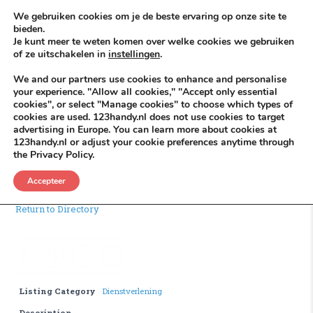
Skip to content
KEEP ICT CLEAN
We gebruiken cookies om je de beste ervaring op onze site te
bieden.
Je kunt meer te weten komen over welke cookies we gebruiken
VÓÓR MÉÉR IN EIGEN ZZPBELANG ®
of ze uitschakelen in
instellingen
.
MENU
We and our partners use cookies to enhance and personalise
your experience. "Allow all cookies," "Accept only essential
cookies", or select "Manage cookies" to choose which types of
cookies are used. 123handy.nl does not use cookies to target
Houtskool
advertising in Europe. You can learn more about cookies at
123handy.nl or adjust your cookie preferences anytime through
the Privacy Policy.
Houtskool
.
Accepteer
Return to Directory
Listing Category
Dienstverlening
Description