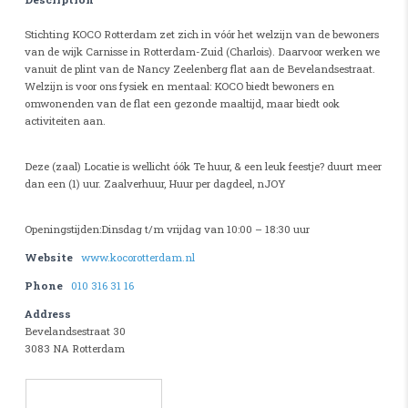
Stichting KOCO Rotterdam zet zich in vóór het welzijn van de bewoners
van de wijk Carnisse in Rotterdam-Zuid (Charlois). Daarvoor werken we
vanuit de plint van de Nancy Zeelenberg flat aan de Bevelandsestraat.
Welzijn is voor ons fysiek en mentaal: KOCO biedt bewoners en
omwonenden van de flat een gezonde maaltijd, maar biedt ook
activiteiten aan.
Deze (zaal) Locatie is wellicht óók Te huur, & een leuk feestje? duurt meer
dan een (1) uur. Zaalverhuur, Huur per dagdeel, nJOY
Openingstijden:Dinsdag t/m vrijdag van 10:00 – 18:30 uur
Website
www.kocorotterdam.nl
Phone
010 316 31 16
Address
Bevelandsestraat 30
3083 NA Rotterdam