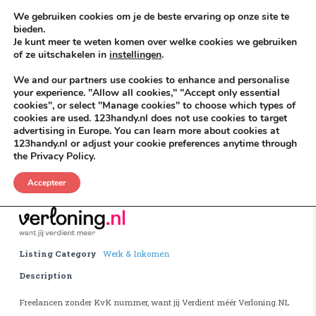
Skip to content
KEEP ICT CLEAN
We gebruiken cookies om je de beste ervaring op onze site te
bieden.
Je kunt meer te weten komen over welke cookies we gebruiken
VÓÓR MÉÉR IN EIGEN ZZPBELANG ®
of ze uitschakelen in
instellingen
.
MENU
We and our partners use cookies to enhance and personalise
your experience. "Allow all cookies," "Accept only essential
cookies", or select "Manage cookies" to choose which types of
cookies are used. 123handy.nl does not use cookies to target
Houtskool
advertising in Europe. You can learn more about cookies at
123handy.nl or adjust your cookie preferences anytime through
the Privacy Policy.
Houtskool
.
Accepteer
Listing Category
Werk & Inkomen
Description
Freelancen zonder KvK nummer, want jij Verdient méér Verloning.NL