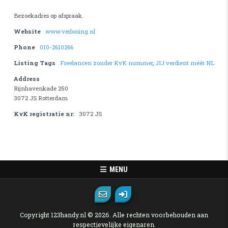
Bezoekadres op afspraak.
Website
www.verloning.nl
Phone
010-2610266
Listing Tags
Freelancen zonder KvK nummer
,
JIJ verdient méér NL
Address
Rijnhavenkade 250
3072 JS Rotterdam
KvK registratie nr:
3072 JS
MENU
Copyright 123handy.nl © 2026. Alle rechten voorbehouden aan
respectievelijke eigenaren.