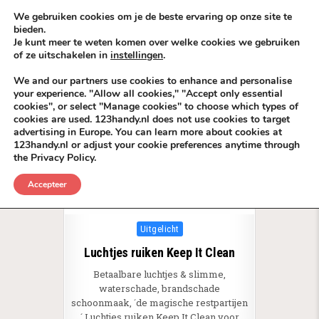
Skip to content
KEEP ICT CLEAN
We gebruiken cookies om je de beste ervaring op onze site te
bieden.
Je kunt meer te weten komen over welke cookies we gebruiken
VÓÓR MÉÉR IN EIGEN ZZPBELANG ®
of ze uitschakelen in
instellingen
.
MENU
We and our partners use cookies to enhance and personalise
your experience. "Allow all cookies," "Accept only essential
cookies", or select "Manage cookies" to choose which types of
Tag:
Top 10
cookies are used. 123handy.nl does not use cookies to target
advertising in Europe. You can learn more about cookies at
123handy.nl or adjust your cookie preferences anytime through
the Privacy Policy.
Accepteer
Posted in
Uitgelicht
Luchtjes ruiken Keep It Clean
Betaalbare luchtjes & slimme,
waterschade, brandschade
schoonmaak, ´de magische restpartijen
´ Luchtjes ruiken Keep It Clean voor