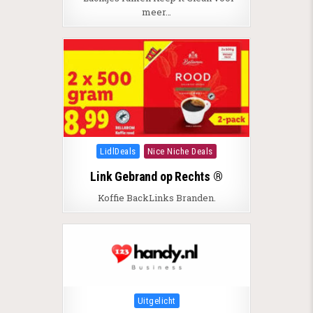
meer…
Posted in
LidlDeals
Nice Niche Deals
Link Gebrand op Rechts ®
Koffie BackLinks Branden.
Posted in
Uitgelicht