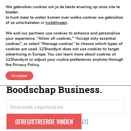
Skip to content
KEEP ICT CLEAN
We gebruiken cookies om je de beste ervaring op onze site te
bieden.
Je kunt meer te weten komen over welke cookies we gebruiken
VÓÓR MÉÉR IN EIGEN ZZPBELANG ®
of ze uitschakelen in
instellingen
.
MENU
We and our partners use cookies to enhance and personalise
your experience. "Allow all cookies," "Accept only essential
cookies", or select "Manage cookies" to choose which types of
cookies are used. 123handy.nl does not use cookies to target
DagDeals
advertising in Europe. You can learn more about cookies at
123handy.nl or adjust your cookie preferences anytime through
the Privacy Policy.
DagDeals
.
Accepteer
Boodschap Business.
Advanced Search