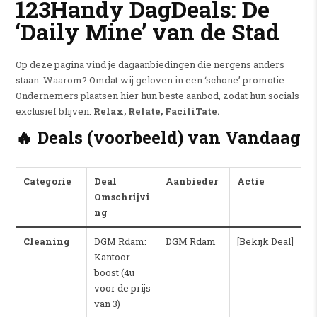
123Handy DagDeals: De
‘Daily Mine’ van de Stad
Op deze pagina vind je dagaanbiedingen die nergens anders
staan. Waarom? Omdat wij geloven in een ‘schone’ promotie.
Ondernemers plaatsen hier hun beste aanbod, zodat hun socials
exclusief blijven.
Relax, Relate, FaciliTate.
🔥 Deals (voorbeeld) van Vandaag
Categorie
Deal
Aanbieder
Actie
Omschrijvi
ng
Cleaning
DGM Rdam:
DGM Rdam
[Bekijk Deal]
Kantoor-
boost (4u
voor de prijs
van 3)