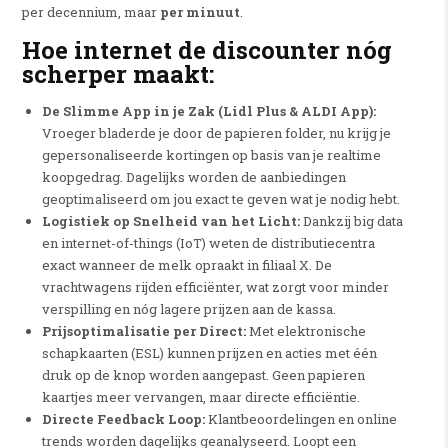
per decennium, maar
per minuut
.
Hoe internet de discounter nóg
scherper maakt:
De Slimme App in je Zak (Lidl Plus & ALDI App):
Vroeger bladerde je door de papieren folder, nu krijg je
gepersonaliseerde kortingen op basis van je realtime
koopgedrag. Dagelijks worden de aanbiedingen
geoptimaliseerd om jou exact te geven wat je nodig hebt.
Logistiek op Snelheid van het Licht:
Dankzij big data
en internet-of-things (IoT) weten de distributiecentra
exact wanneer de melk opraakt in filiaal X. De
vrachtwagens rijden efficiënter, wat zorgt voor minder
verspilling en nóg lagere prijzen aan de kassa.
Prijsoptimalisatie per Direct:
Met elektronische
schapkaarten (ESL) kunnen prijzen en acties met één
druk op de knop worden aangepast. Geen papieren
kaartjes meer vervangen, maar directe efficiëntie.
Directe Feedback Loop:
Klantbeoordelingen en online
trends worden dagelijks geanalyseerd. Loopt een