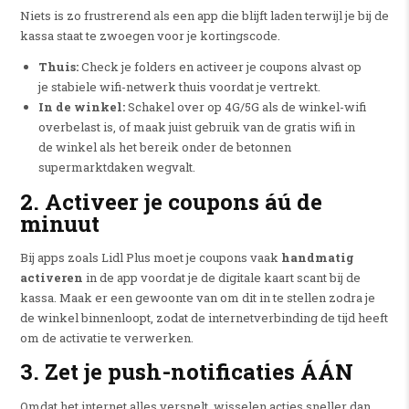
Niets is zo frustrerend als een app die blijft laden terwijl je bij de
kassa staat te zwoegen voor je kortingscode.
Thuis:
Check je folders en activeer je coupons alvast op
je stabiele wifi-netwerk thuis voordat je vertrekt.
In de winkel:
Schakel over op 4G/5G als de winkel-wifi
overbelast is, of maak juist gebruik van de gratis wifi in
de winkel als het bereik onder de betonnen
supermarktdaken wegvalt.
2. Activeer je coupons áú de
minuut
Bij apps zoals Lidl Plus moet je coupons vaak
handmatig
activeren
in de app voordat je de digitale kaart scant bij de
kassa. Maak er een gewoonte van om dit in te stellen zodra je
de winkel binnenloopt, zodat de internetverbinding de tijd heeft
om de activatie te verwerken.
3. Zet je push-notificaties ÁÁN
Omdat het internet alles versnelt, wisselen acties sneller dan