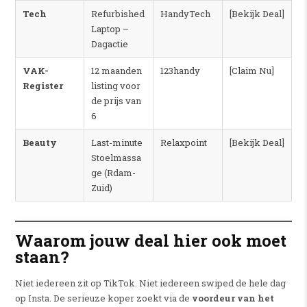
Tech
Refurbished
HandyTech
[Bekijk Deal]
Laptop –
Dagactie
VAK-
12 maanden
123handy
[Claim Nu]
Register
listing voor
de prijs van
6
Beauty
Last-minute
Relaxpoint
[Bekijk Deal]
Stoelmassa
ge (Rdam-
Zuid)
Waarom jouw deal hier ook moet
staan?
Niet iedereen zit op TikTok. Niet iedereen swiped de hele dag
op Insta. De serieuze koper zoekt via de
voordeur van het