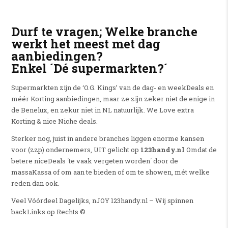
Durf te vragen; Welke branche
werkt het meest met dag
aanbiedingen?
Enkel ´Dé supermarkten?´
Supermarkten zijn de ‘O.G. Kings’ van de dag- en weekDeals en
méér Korting aanbiedingen, maar ze zijn zeker niet de enige in
de Benelux, en zekur niet in NL natuurlijk. We Love extra
Korting & nice Niche deals.
Sterker nog, juist in andere branches liggen enorme kansen
voor (zzp) ondernemers, UIT gelicht op
123handy.nl
Omdat de
betere niceDeals ´te vaak vergeten worden´ door de
massaKassa of om aan te bieden of om te showen, mét welke
reden dan ook.
Veel Vóórdeel Dagelijks, nJOY 123handy.nl – Wij spinnen
backLinks op Rechts ©.