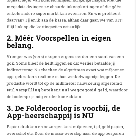
megadata dwingen ze absurde inkoopkortingen af die géén
enkele andere supermarkt kan evenaren. En wie profiteert
daarvan? Jij en ik aan de kassa, althan daar gaan we van UIT!
Blijf link op die kortingacties natuurlijk.
2. Méér Voorspellen in eigen
belang.
Vroeger was (vers) nkopen ergens eerder een soort van een
gok. Soms bleef de helft liggen en dat verlies betaalde jij
indirect terug. Nu checken de algoritmes exact wat miljoenen
app-gebruikers realtime in hun winkelwagentje leggen. De
productie wordt tot op de millimeter nauwkeurig afgestemd.
Nul verspilling betekent nul weggegooid geld
, waardoor
de bodemprijs nóg verder kan zakken.
3. De Folderoorlog is voorbij, de
App-heerschappij is NU
Papier drukken en bezorgen kost miljoenen, tijd, geld papier,
overschot etc. Door de massa-overstap naar de app besparen