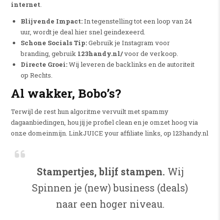
internet
.
Blijvende Impact:
In tegenstelling tot een loop van 24
uur, wordt je deal hier snel geindexeerd.
Schone Socials Tip:
Gebruik je Instagram voor
branding, gebruik
123handy.nl/
voor de verkoop.
Directe Groei:
Wij leveren de backlinks en de autoriteit
op Rechts.
Al wakker, Bobo’s?
Terwijl de rest hun algoritme vervuilt met spammy
dagaanbiedingen, hou jij je profiel clean en je omzet hoog via
onze domeinmijn. LinkJUICE your affiliate links, op 123handy.nl
Stampertjes, blijf stampen.
Wij
Spinnen je (new) business (deals)
naar een hoger niveau.