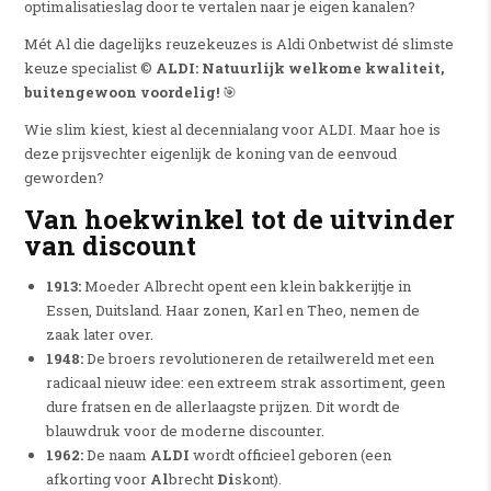
optimalisatieslag door te vertalen naar je eigen kanalen?
Mét Al die dagelijks reuzekeuzes is Aldi Onbetwist dé slimste
keuze specialist ©
ALDI: Natuurlijk welkome kwaliteit,
buitengewoon voordelig!
🎯
Wie slim kiest, kiest al decennialang voor ALDI. Maar hoe is
deze prijsvechter eigenlijk de koning van de eenvoud
geworden?
Van hoekwinkel tot de uitvinder
van discount
1913:
Moeder Albrecht opent een klein bakkerijtje in
Essen, Duitsland. Haar zonen, Karl en Theo, nemen de
zaak later over.
1948:
De broers revolutioneren de retailwereld met een
radicaal nieuw idee: een extreem strak assortiment, geen
dure fratsen en de allerlaagste prijzen. Dit wordt de
blauwdruk voor de moderne discounter.
1962:
De naam
ALDI
wordt officieel geboren (een
afkorting voor
Al
brecht
Di
skont).