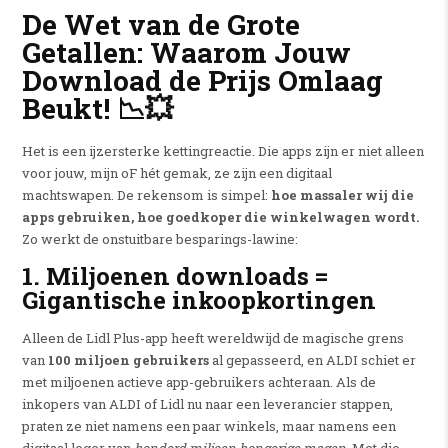
De Wet van de Grote
Getallen: Waarom Jouw
Download de Prijs Omlaag
Beukt! 📉💥
Het is een ijzersterke kettingreactie. Die apps zijn er niet alleen
voor jouw, mijn oF hét gemak, ze zijn een digitaal
machtswapen. De rekensom is simpel:
hoe massaler wij die
apps gebruiken, hoe goedkoper die winkelwagen wordt.
Zo werkt de onstuitbare besparings-lawine:
1. Miljoenen downloads =
Gigantische inkoopkortingen
Alleen de Lidl Plus-app heeft wereldwijd de magische grens
van
100 miljoen gebruikers
al gepasseerd, en ALDI schiet er
met miljoenen actieve app-gebruikers achteraan. Als de
inkopers van ALDI of Lidl nu naar een leverancier stappen,
praten ze niet namens een paar winkels, maar namens een
digitaal leger van
honderd miljoen hongerige magen
. Met die