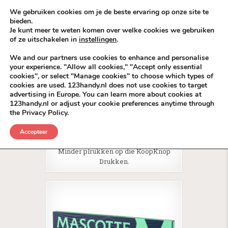
Skip to content
KEEP ICT CLEAN
We gebruiken cookies om je de beste ervaring op onze site te
bieden.
Je kunt meer te weten komen over welke cookies we gebruiken
VÓÓR MÉÉR IN EIGEN ZZPBELANG ®
of ze uitschakelen in
instellingen
.
MENU
We and our partners use cookies to enhance and personalise
your experience. "Allow all cookies," "Accept only essential
cookies", or select "Manage cookies" to choose which types of
Tag:
Logo LinkJUICE
cookies are used. 123handy.nl does not use cookies to target
advertising in Europe. You can learn more about cookies at
123handy.nl or adjust your cookie preferences anytime through
the Privacy Policy.
Posted in
VrouwKado
Accepteer
Méér VrouwKadoos
Minder plrukken op die KoopKnop
Drukken.