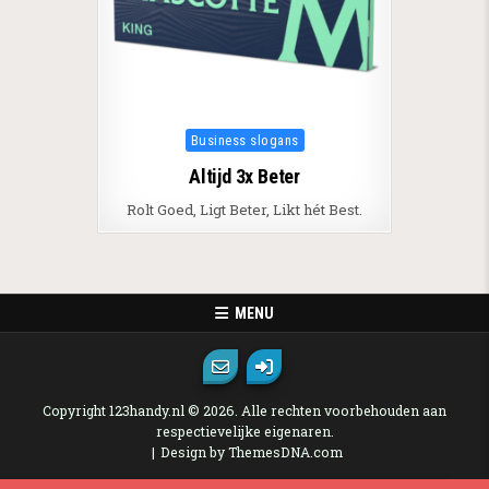
Posted in
Business slogans
Altijd 3x Beter
Rolt Goed, Ligt Beter, Likt hét Best.
MENU
Copyright 123handy.nl © 2026. Alle rechten voorbehouden aan
respectievelijke eigenaren.
Design by ThemesDNA.com