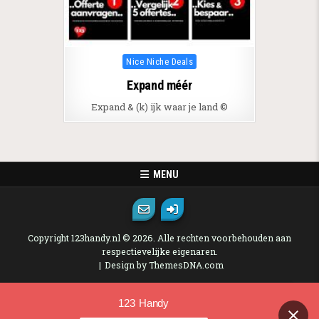
Posted in
Nice Niche Deals
Expand méér
Expand & (k) ijk waar je land ©
MENU
Copyright 123handy.nl © 2026. Alle rechten voorbehouden aan
respectievelijke eigenaren.
Design by ThemesDNA.com
123 Handy
Contact us