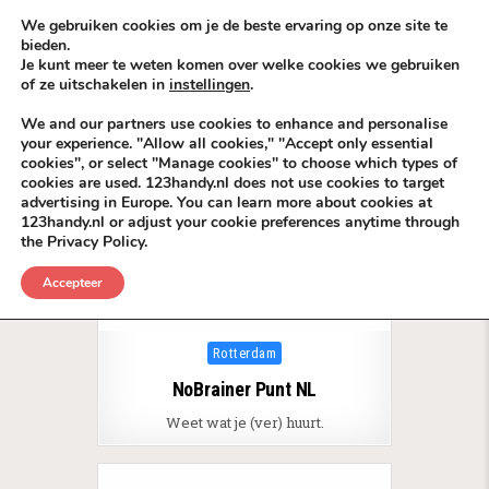
Skip to content
KEEP ICT CLEAN
We gebruiken cookies om je de beste ervaring op onze site te
bieden.
Je kunt meer te weten komen over welke cookies we gebruiken
VÓÓR MÉÉR IN EIGEN ZZPBELANG ®
of ze uitschakelen in
instellingen
.
MENU
We and our partners use cookies to enhance and personalise
your experience. "Allow all cookies," "Accept only essential
cookies", or select "Manage cookies" to choose which types of
Tag:
Van zzpBaas naar onderneming
cookies are used. 123handy.nl does not use cookies to target
advertising in Europe. You can learn more about cookies at
123handy.nl or adjust your cookie preferences anytime through
the Privacy Policy.
Accepteer
Posted in
Rotterdam
NoBrainer Punt NL
Weet wat je (ver) huurt.