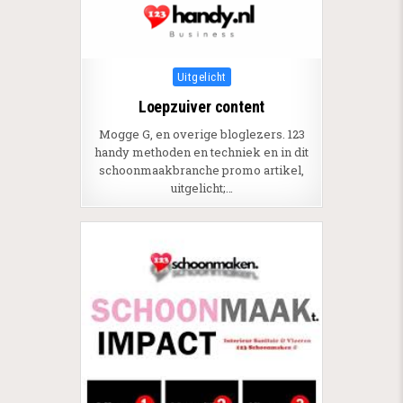
Posted in
Uitgelicht
Loepzuiver content
Mogge G, en overige bloglezers. 123
handy methoden en techniek en in dit
schoonmaakbranche promo artikel,
uitgelicht;…