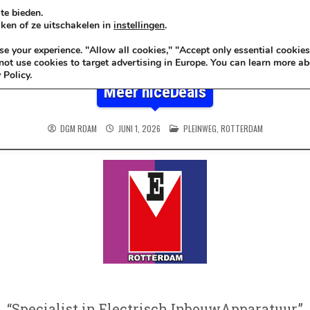
te bieden.
ken of ze uitschakelen in
instellingen
.
KADOIDEE
MANKADO
VRO
 your experience. "Allow all cookies," "Accept only essential cookies
ot use cookies to target advertising in Europe. You can learn more ab
 Policy.
Méér niceDeals
POSTED IN
DGM RDAM
JUNI 1, 2026
PLEINWEG
,
ROTTERDAM
“Specialist in Electrisch InbouwApparatuur.”