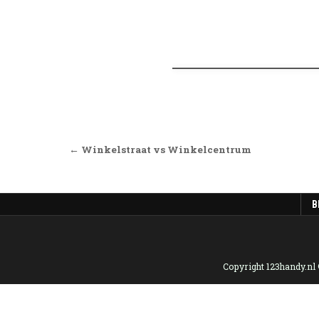
Bericht navigatie
← Winkelstraat vs Winkelcentrum
B
Copyright 123handy.nl