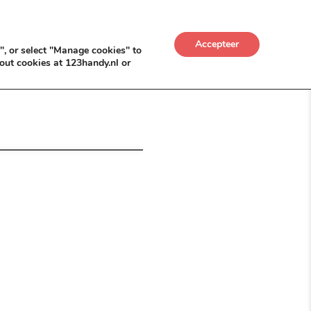
UWKADO
NICE NICHE DEALS
BACKLINKS MÉT
Accepteer
", or select "Manage cookies" to
out cookies at 123handy.nl or