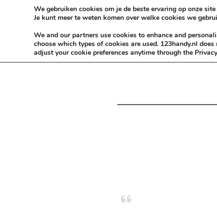
Skip to content
KEEP ICT CLEAN
We gebruiken cookies om je de beste ervaring op onze site 
Je kunt meer te weten komen over welke cookies we gebrui
VÓÓR MÉÉR IN EIGEN ZZPBELANG ®
We and our partners use cookies to enhance and personalise
choose which types of cookies are used. 123handy.nl does n
adjust your cookie preferences anytime through the Privacy