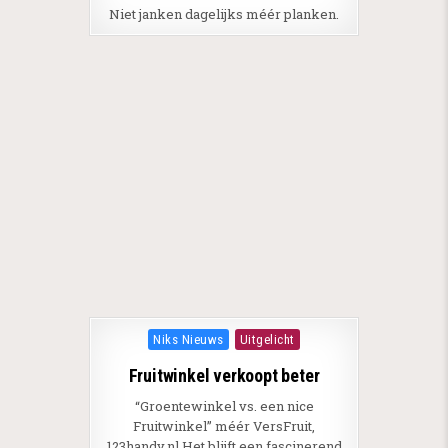
Niet janken dagelijks méér planken.
Posted in
Niks Nieuws
Uitgelicht
Fruitwinkel verkoopt beter
“Groentewinkel vs. een nice
Fruitwinkel” méér VersFruit,
123handy.nl Het blijft een fascinerend