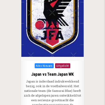
Posted in
Niks Nieuws
Uitgelicht
Japan vs Team Japan WK
Japan is inderdaad indrukwekkend
bezig, ook in de voetbalwereld. Het
nationale team (de Samurai Blue) heeft
zich de afgelopen jaren ontwikkeld tot
een serieuze grootmacht die
regelmatig verrast tegen de