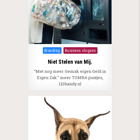
Posted in
Branding
Business slogans
Niet Stelen van Mij.
“Met nog meer Gemak eigen Geld in
Eigen Zak.” meer TOMRA puntjes,
123handy.nl