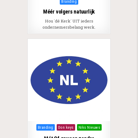
Posted in
Branding
Méér volgers natuurlijk
Hou ´dé Kerk´ UIT ieders
ondernemersbelang werk.
Posted in
Branding
Don keys
Niks Nieuws