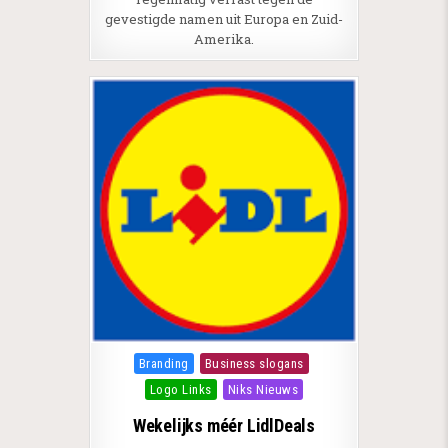
gevestigde namen uit Europa en Zuid-
Amerika.
Posted in
Branding
Business slogans
Logo Links
Niks Nieuws
Wekelijks méér LidlDeals