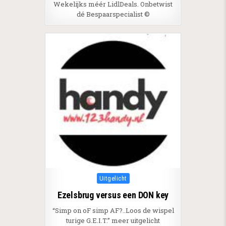
Wekelijks méér LidlDeals. Onbetwist
dé Bespaarspecialist ©
Posted in
Uitgelicht
Ezelsbrug versus een DON key
“Simp on oF simp AF?..Loos de wispel
turige G.E.I.T.” meer uitgelicht