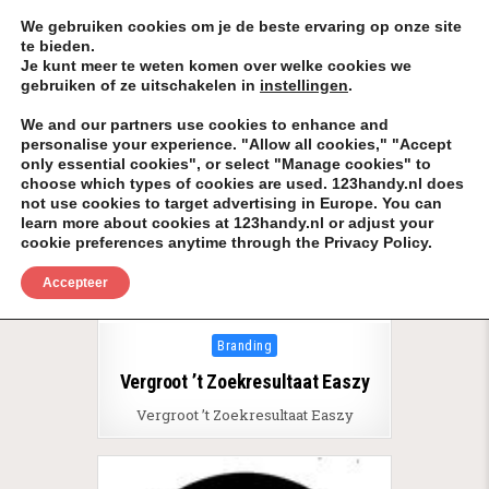
Skip to content
KEEP ICT CLEAN
We gebruiken cookies om je de beste ervaring op onze site
te bieden.
VÓÓR MÉÉR IN EIGEN ZZPBELANG ®
Je kunt meer te weten komen over welke cookies we
gebruiken of ze uitschakelen in
instellingen
.
MENU
We and our partners use cookies to enhance and
personalise your experience. "Allow all cookies," "Accept
only essential cookies", or select "Manage cookies" to
Tag:
BackLinks Gebrand op Rechts ©
choose which types of cookies are used. 123handy.nl does
not use cookies to target advertising in Europe. You can
learn more about cookies at 123handy.nl or adjust your
cookie preferences anytime through the Privacy Policy.
Accepteer
Posted in
Branding
Vergroot ’t Zoekresultaat Easzy
Vergroot ’t Zoekresultaat Easzy