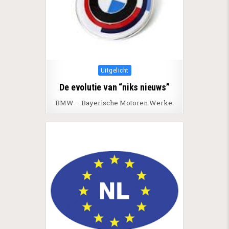
Posted in
Uitgelicht
De evolutie van “niks nieuws”
BMW – Bayerische Motoren Werke.