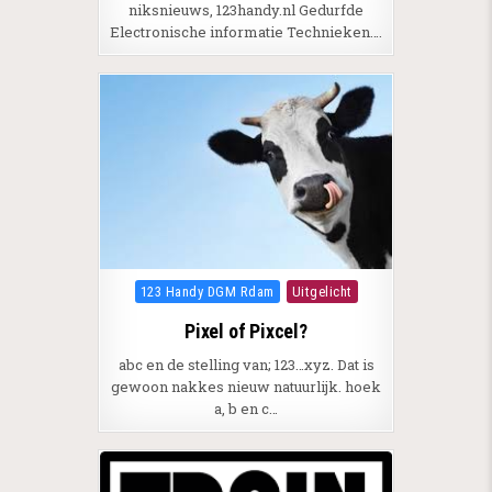
niksnieuws, 123handy.nl Gedurfde
Electronische informatie Technieken….
Posted in
123 Handy DGM Rdam
Uitgelicht
Pixel of Pixcel?
abc en de stelling van; 123…xyz. Dat is
gewoon nakkes nieuw natuurlijk. hoek
a, b en c…