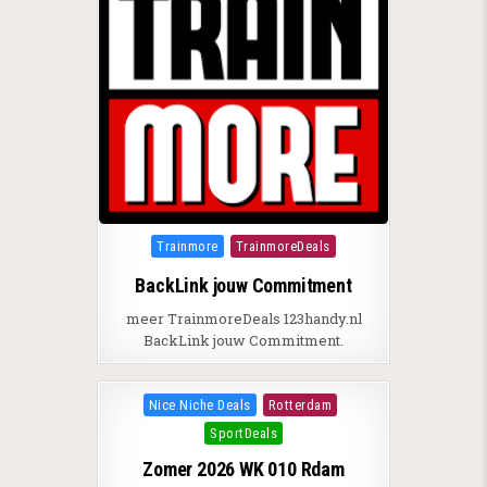
Posted in
Trainmore
TrainmoreDeals
BackLink jouw Commitment
meer TrainmoreDeals 123handy.nl
BackLink jouw Commitment.
Posted in
Nice Niche Deals
Rotterdam
SportDeals
Zomer 2026 WK 010 Rdam