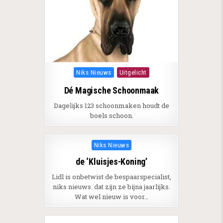
Posted in
Niks Nieuws
Uitgelicht
Dé Magische Schoonmaak
Dagelijks 123 schoonmaken houdt de
boels schoon.
Posted in
Niks Nieuws
de ‘Kluisjes-Koning’
Lidl is onbetwist de bespaarspecialist,
niks nieuws. dat zijn ze bijna jaarlijks.
Wat wel nieuw is voor…