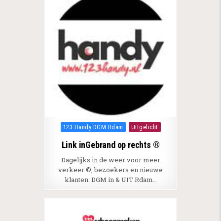
Posted in
123 Handy DGM Rdam
Uitgelicht
Link inGebrand op rechts ®
Dagelijks in de weer voor meer
verkeer ©, bezoekers en nieuwe
klanten. DGM in & UIT Rdam…