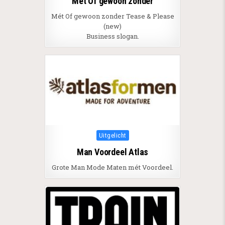
Mét Of gewoon zonder
Mét Of gewoon zonder Tease & Please
(new)
Business slogan.
Posted in
Uitgelicht
Man Voordeel Atlas
Grote Man Mode Maten mét Voordeel.