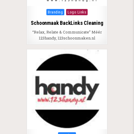
Posted in
Branding
Logo Links
Schoonmaak BackLinks Cleaning
“Relax, Relate & Communicate” Méér
123handy, 123schoonmaken.nl