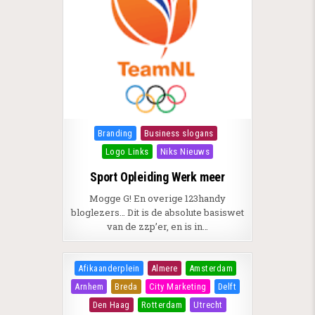
Posted in
Branding
Business slogans
Logo Links
Niks Nieuws
Sport Opleiding Werk meer
Mogge G! En overige 123handy
bloglezers… Dit is de absolute basiswet
van de zzp’er, en is in…
Posted in
Afikaanderplein
Almere
Amsterdam
Arnhem
Breda
City Marketing
Delft
Den Haag
Rotterdam
Utrecht