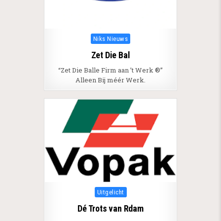
Posted in
Niks Nieuws
Zet Die Bal
“Zet Die Balle Firm aan ’t Werk ®”
Alleen Bij méér Werk.
Posted in
Uitgelicht
Dé Trots van Rdam