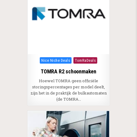
Posted in
Nice Niche Deals
TomRaDeals
TOMRA R2 schoonmaken
Hoewel TOMRA geen officiële
storingspercentages per model deelt,
zijn het in de praktijk de bulkautomaten
(de TOMRA…