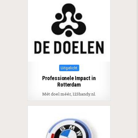
Posted in
Uitgelicht
Professionele Impact in
Rotterdam
Mét doel méér, 123handy.nl.