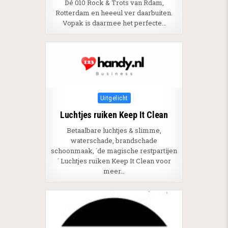
Dé 010 Rock & Trots van Rdam,
Rotterdam en heeeul ver daarbuiten.
Vopak is daarmee het perfecte…
Posted in
Uitgelicht
Luchtjes ruiken Keep It Clean
Betaalbare luchtjes & slimme,
waterschade, brandschade
schoonmaak, ´de magische restpartijen
´ Luchtjes ruiken Keep It Clean voor
meer…