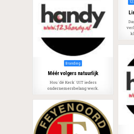
Pos
12
Li
Da
ver
k
Posted in
Branding
Méér volgers natuurlijk
Hou ´dé Kerk´ UIT ieders
ondernemersbelang werk.