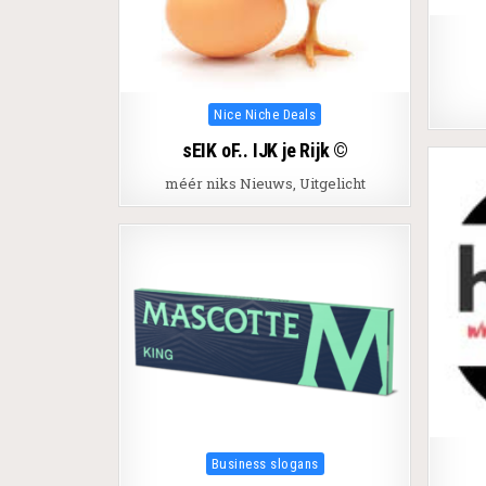
Posted in
Nice Niche Deals
sEIK oF.. IJK je Rijk ©
méér niks Nieuws, Uitgelicht
Posted in
Business slogans