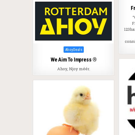
F
“
F
123ha
cons
Posted in
AhoyDeals
We Aim To Impress ®
Ahoy, Njoy méér.