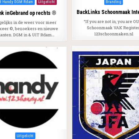
ted in
Posted in
3 Handy DGM Rdam
Uitgelicht
Branding
BackLinks Schoonmaak Inte
nk inGebrand op rechts ®
“If you are not in, you are OU
gelijks in de weer voor meer
Schoonmaak VAK Register
keer ©, bezoekers en nieuwe
123schoonmaken.nl
lanten. DGM in & UIT Rdam…
Posted in
Uitgelicht