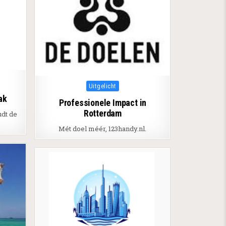
Posted in
Uitgelicht
ak
Professionele Impact in
Rotterdam
udt de
Mét doel méér, 123handy.nl.