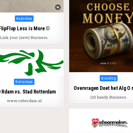
Posted in
KadoIdee
FlipFlop Less is More ©
Link your (new) Business.
Posted in
Branding
Posted in
Rotterdam
Overvragen Doet het Alg O 
 Rdam vs. Stad Rotterdam
123 handy Business.
www.rotterdam.nl