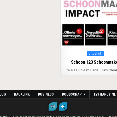
Posted in
Uitgelicht
Schoon 123 Schoonmak
We sell clean BackLinks Clea
LOG
BACKLINK
BUSINESS
BOODSCHAP
123 HANDY NL
 © 2026. Alle rechten voorbehouden aan respectievelijke eigenaren.
Desi