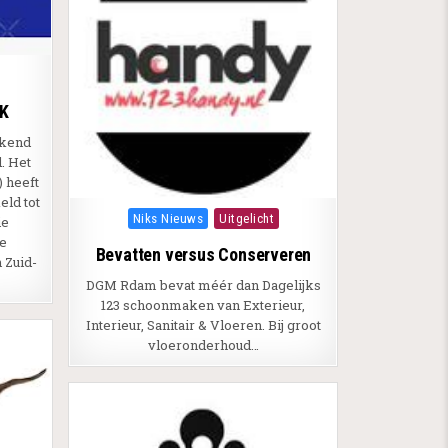
WK
kkend
. Het
) heeft
eld tot
Posted in
Niks Nieuws
Uitgelicht
ie
de
Bevatten versus Conserveren
 Zuid-
DGM Rdam bevat méér dan Dagelijks
123 schoonmaken van Exterieur,
Interieur, Sanitair & Vloeren. Bij groot
vloeronderhoud…