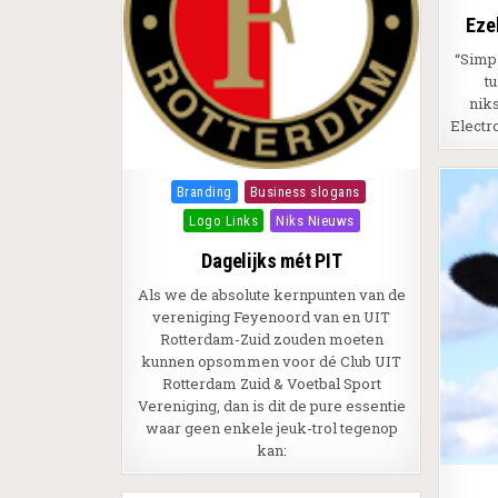
Eze
“Simp
t
nik
Electr
Posted in
Branding
Business slogans
Logo Links
Niks Nieuws
Dagelijks mét PIT
Als we de absolute kernpunten van de
vereniging Feyenoord van en UIT
Rotterdam-Zuid zouden moeten
kunnen opsommen voor dé Club UIT
Rotterdam Zuid & Voetbal Sport
Vereniging, dan is dit de pure essentie
waar geen enkele jeuk-trol tegenop
kan: