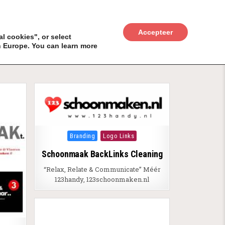
UWKADO
NICE NICHE DEALS
BACKLINKS MÉT
Accepteer
l cookies", or select
n Europe. You can learn more
Posted in
Branding
Logo Links
Schoonmaak BackLinks Cleaning
“Relax, Relate & Communicate” Méér
123handy, 123schoonmaken.nl