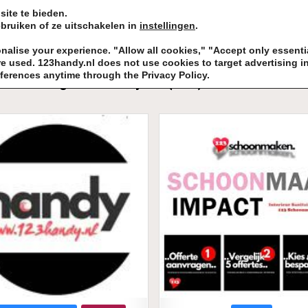
ite te bieden.
bruiken of ze uitschakelen in
instellingen
.
KADOIDEE
MANKADO
VRO
lise your experience. "Allow all cookies," "Accept only essentia
 used. 123handy.nl does not use cookies to target advertising i
ferences anytime through the Privacy Policy.
Tag:
BackLink your (new) Business