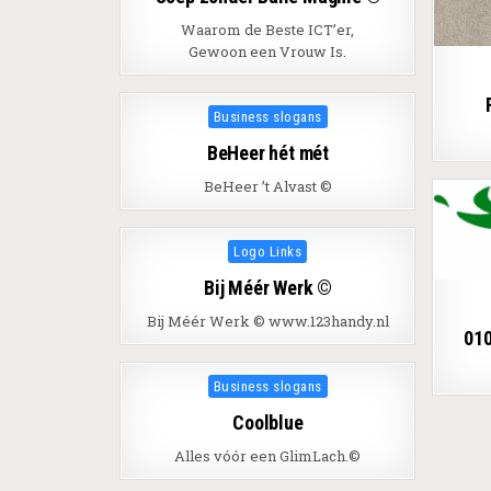
Waarom de Beste ICT’er,
Gewoon een Vrouw Is.
Posted in
Business slogans
BeHeer hét mét
BeHeer ’t Alvast ©
Posted in
Logo Links
Bij Méér Werk ©
Bij Méér Werk © www.123handy.nl
010
Posted in
Business slogans
Coolblue
Alles vóór een GlimLach.©