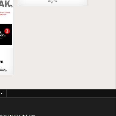
usp.©
en
ning.
gn by ThemesDNA.com