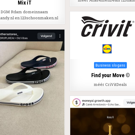
méér Atlas4menDeals 123hand
Mix iT
DGM Rdam domeinnaam
handy.nl en 123schoonmaken.nl
Posted in
Business slogans
Find your Move ©
méér CriVitDeals