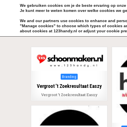
Skip to content
KEEP ICT CLEAN
We gebruiken cookies om je de beste ervaring op onze s
Je kunt meer te weten komen over welke cookies we ge
VÓÓR MÉÉR IN EIGEN ZZPBELANG ®
We and our partners use cookies to enhance and persona
"Manage cookies" to choose which types of cookies are
about cookies at 123handy.nl or adjust your cookie pre
Posted in
Branding
Vergroot ’t Zoekresultaat Easzy
Vergroot ’t Zoekresultaat Easzy