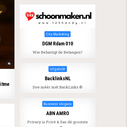
Posted in
City Marketing
DGM Rdam 010
Wie Behartigt de Belangen?
Posted in
Uitgelicht
BacklinksNL
ritme
Doe méér mét BackLinks.©
Posted in
Business slogans
ABN AMRO
Privacy is Privé & Das dé grootste