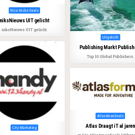
Posted in
Nice Niche Deals
niksNieuws UIT gelicht
niksNieuws UIT gelicht.
Posted in
Uitgelicht
Publishing Markt Publish
Top 10 Global Publishers.
Posted in
Atlas4menDeals
Atlas Draagt iT al jare
Posted in
City Marketing