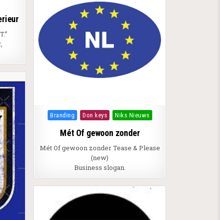
rieur
T.”
,
Posted in
Branding
Don keys
Niks Nieuws
Mét Of gewoon zonder
Mét Of gewoon zonder Tease & Please
(new)
Business slogan.