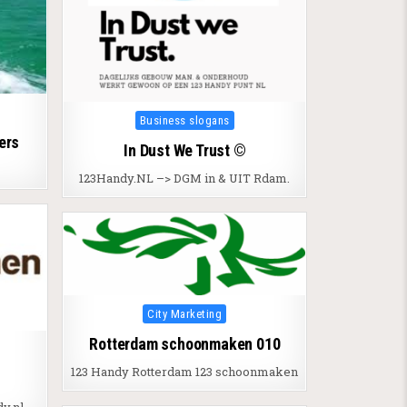
Posted in
Business slogans
ers
In Dust We Trust ©
123Handy.NL –> DGM in & UIT Rdam.
Posted in
City Marketing
Rotterdam schoonmaken 010
123 Handy Rotterdam 123 schoonmaken
n