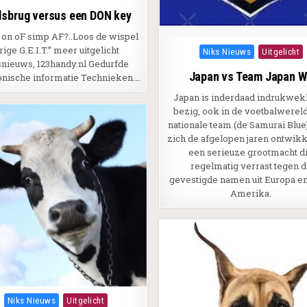
lsbrug versus een DON key
 on oF simp AF?..Loos de wispel
urige G.E.I.T.” meer uitgelicht
Posted in
Niks Nieuws
Uitgelicht
snieuws, 123handy.nl Gedurfde
Japan vs Team Japan 
onische informatie Technieken….
Japan is inderdaad indrukwe
bezig, ook in de voetbalwereld
nationale team (de Samurai Blue
zich de afgelopen jaren ontwikk
een serieuze grootmacht d
regelmatig verrast tegen 
gevestigde namen uit Europa en
Amerika.
Posted in
Niks Nieuws
Uitgelicht