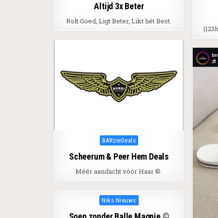
Altijd 3x Beter
Rolt Goed, Ligt Beter, Likt hét Best.
(123
Posted in
BARzieDeals
Scheerum & Peer Hem Deals
Méér aandacht vóór Haar ©.
Posted in
Niks Nieuws
Soep zonder Balle Magnie ©