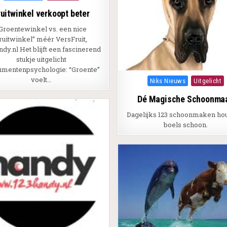
ruitwinkel verkoopt beter
Groentewinkel vs. een nice
ruitwinkel” méér VersFruit,
ndy.nl Het blijft een fascinerend
stukje uitgelicht
umentenpsychologie: “Groente”
voelt…
Posted in
Niks Nieuws
Uitgelicht
Dé Magische Schoonma
Dagelijks 123 schoonmaken ho
boels schoon.