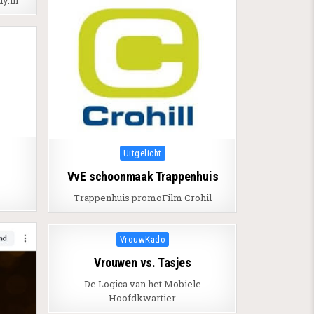
y.nl
Posted in
Uitgelicht
VvE schoonmaak Trappenhuis
Trappenhuis promoFilm Crohil
Posted in
VrouwKado
Vrouwen vs. Tasjes
De Logica van het Mobiele
Hoofdkwartier