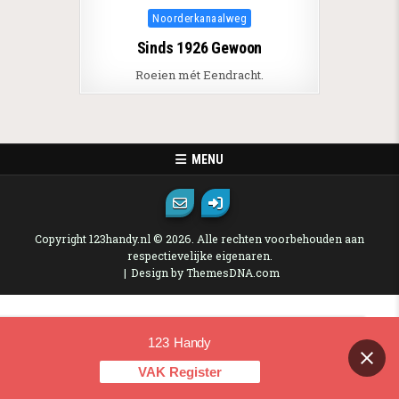
Posted in
Noorderkanaalweg
Sinds 1926 Gewoon
Roeien mét Eendracht.
MENU
Copyright 123handy.nl © 2026. Alle rechten voorbehouden aan
respectievelijke eigenaren.
Design by ThemesDNA.com
123 Handy
Contact us
VAK Register
OPEN CHAT