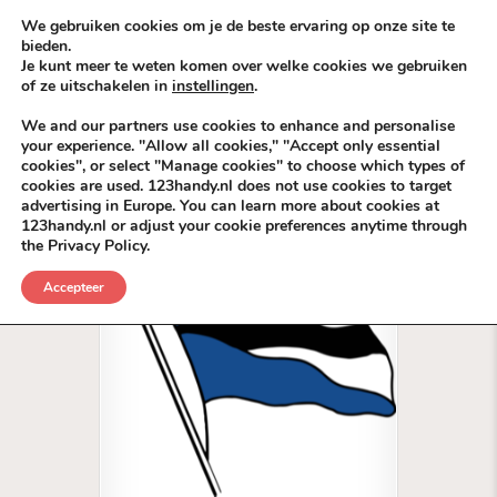
Skip to content
KEEP ICT CLEAN
We gebruiken cookies om je de beste ervaring op onze site te
bieden.
Je kunt meer te weten komen over welke cookies we gebruiken
VÓÓR MÉÉR IN EIGEN ZZPBELANG ®
of ze uitschakelen in
instellingen
.
MENU
We and our partners use cookies to enhance and personalise
your experience. "Allow all cookies," "Accept only essential
cookies", or select "Manage cookies" to choose which types of
Tag:
Sport BackLinks Roeivereniging
cookies are used. 123handy.nl does not use cookies to target
advertising in Europe. You can learn more about cookies at
123handy.nl or adjust your cookie preferences anytime through
the Privacy Policy.
Accepteer