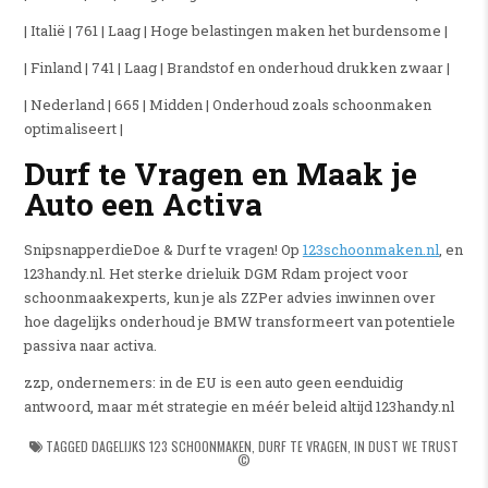
| Italië | 761 | Laag | Hoge belastingen maken het burdensome |
| Finland | 741 | Laag | Brandstof en onderhoud drukken zwaar |
| Nederland | 665 | Midden | Onderhoud zoals schoonmaken
optimaliseert |
Durf te Vragen en Maak je
Auto een Activa
SnipsnapperdieDoe & Durf te vragen! Op
123schoonmaken.nl
, en
123handy.nl. Het sterke drieluik DGM Rdam project voor
schoonmaakexperts, kun je als ZZPer advies inwinnen over
hoe dagelijks onderhoud je BMW transformeert van potentiele
passiva naar activa.
zzp, ondernemers: in de EU is een auto geen eenduidig
antwoord, maar mét strategie en méér beleid altijd 123handy.nl
TAGGED
DAGELIJKS 123 SCHOONMAKEN
,
DURF TE VRAGEN
,
IN DUST WE TRUST
©