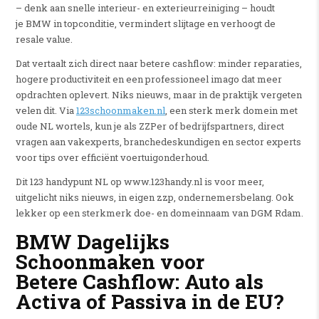
– denk aan snelle interieur- en exterieurreiniging – houdt
je BMW in topconditie, vermindert slijtage en verhoogt de
resale value.
Dat vertaalt zich direct naar betere cashflow: minder reparaties,
hogere productiviteit en een professioneel imago dat meer
opdrachten oplevert. Niks nieuws, maar in de praktijk vergeten
velen dit. Via
123schoonmaken.nl
, een sterk merk domein met
oude NL wortels, kun je als ZZPer of bedrijfspartners, direct
vragen aan vakexperts, branchedeskundigen en sector experts
voor tips over efficiënt voertuigonderhoud.
Dit 123 handypunt NL op www.123handy.nl is voor meer,
uitgelicht niks nieuws, in eigen zzp, ondernemersbelang. Ook
lekker op een sterkmerk doe- en domeinnaam van DGM Rdam.
BMW Dagelijks
Schoonmaken voor
Betere Cashflow: Auto als
Activa of Passiva in de EU?