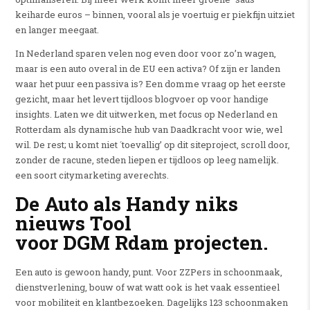
keiharde euros – binnen, vooral als je voertuig er piekfijn uitziet
en langer meegaat.
In Nederland sparen velen nog even door voor zo’n wagen,
maar is een auto overal in de EU een activa? Of zijn er landen
waar het puur een passiva is? Een domme vraag op het eerste
gezicht, maar het levert tijdloos blogvoer op voor handige
insights. Laten we dit uitwerken, met focus op Nederland en
Rotterdam als dynamische hub van Daadkracht voor wie, wel
wil. De rest; u komt niet ´toevallig’ op dit siteproject, scroll door,
zonder de racune, steden liepen er tijdloos op leeg namelijk.
een soort citymarketing averechts.
De Auto als Handy niks
nieuws Tool
voor DGM Rdam projecten.
Een auto is gewoon handy, punt. Voor ZZPers in schoonmaak,
dienstverlening, bouw of wat watt ook is het vaak essentieel
voor mobiliteit en klantbezoeken. Dagelijks 123 schoonmaken