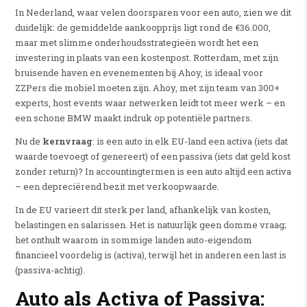
In Nederland, waar velen doorsparen voor een auto, zien we dit
duidelijk: de gemiddelde aankoopprijs ligt rond de €36.000,
maar met slimme onderhoudsstrategieën wordt het een
investering in plaats van een kostenpost. Rotterdam, met zijn
bruisende haven en evenementen bij Ahoy, is ideaal voor
ZZPers die mobiel moeten zijn. Ahoy, met zijn team van 300+
experts, host events waar netwerken leidt tot meer werk – en
een schone BMW maakt indruk op potentiële partners.
Nu de
kernvraag
: is een auto in elk EU-land een activa (iets dat
waarde toevoegt of genereert) of een passiva (iets dat geld kost
zonder return)? In accountingtermen is een auto altijd een activa
– een depreciërend bezit met verkoopwaarde.
In de EU varieert dit sterk per land, afhankelijk van kosten,
belastingen en salarissen. Het is natuurlijk geen domme vraag;
het onthult waarom in sommige landen auto-eigendom
financieel voordelig is (activa), terwijl het in anderen een last is
(passiva-achtig).
Auto als Activa of Passiva: