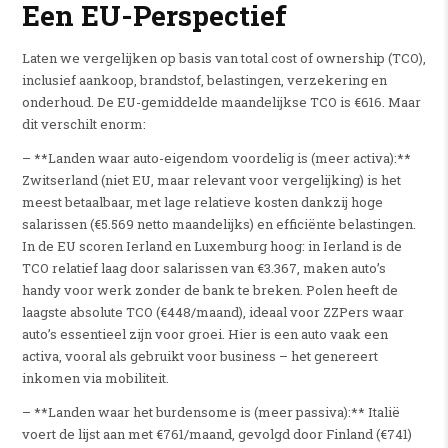
Een EU-Perspectief
Laten we vergelijken op basis van total cost of ownership (TCO),
inclusief aankoop, brandstof, belastingen, verzekering en
onderhoud. De EU-gemiddelde maandelijkse TCO is €616. Maar
dit verschilt enorm:
– **Landen waar auto-eigendom voordelig is (meer activa):**
Zwitserland (niet EU, maar relevant voor vergelijking) is het
meest betaalbaar, met lage relatieve kosten dankzij hoge
salarissen (€5.569 netto maandelijks) en efficiënte belastingen.
In de EU scoren Ierland en Luxemburg hoog: in Ierland is de
TCO relatief laag door salarissen van €3.367, maken auto’s
handy voor werk zonder de bank te breken. Polen heeft de
laagste absolute TCO (€448/maand), ideaal voor ZZPers waar
auto’s essentieel zijn voor groei. Hier is een auto vaak een
activa, vooral als gebruikt voor business – het genereert
inkomen via mobiliteit.
– **Landen waar het burdensome is (meer passiva):** Italië
voert de lijst aan met €761/maand, gevolgd door Finland (€741)