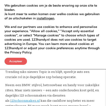
Skip to content
KEEP ICT CLEAN
We gebruiken cookies om je de beste ervaring op onze site te
bieden.
Je kunt meer te weten komen over welke cookies we gebruiken
VÓÓR MÉÉR IN EIGEN ZZPBELANG ®
of ze uitschakelen in
instellingen
.
MENU
We and our partners use cookies to enhance and personalise
your experience. "Allow all cookies," "Accept only essential
cookies", or select "Manage cookies" to choose which types of
cookies are used. 123handy.nl does not use cookies to target
Dagelijks 123 Schoonmaken
advertising in Europe. You can learn more about cookies at
123handy.nl or adjust your cookie preferences anytime through
the Privacy Policy.
POSTED IN
DGM RDAM
JUNI 8, 2026
123 HANDY DGM RDAM
,
UITGELICHT
Hallo (zzp) ondernemers en Freelancers vóór meer extra
Accepteer
groene saus! In een tijd waarin cashflow gebrek, een tijdloos
Trending niks nieuws Topic is en blijft, speelt je auto een
cruciale rol in je dagelijkse zzp belang operatie.
Neem een BMW: stijlvol, betrouwbaar en handy voor zakelijke
ritten. Maar niets nieuws – een auto onderhouden kost geld, en
dagelijks 123 schoonmaken via diensten
als
123schoonmaken.nl
kan die cashflow nog beter en meer
optimaliseren. Bij meer werk komt meer groene “saus” –