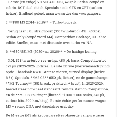
Eerste (en enige) V8 M3: 4.0L S65, 420 pk. Sedan, coupé en
cabrio. DCT dual-clutch. Specials zoals GTS en CRT (carbon,
lichter). Brullend geluid, maar zwaarder dan voorgangers.
5. **F80 M3 (2014–2018)** – Turbo-tijdperk
Terug naar 3.0L straight-six (S55 twin-turbo), 431–450 pk.
Sedan-only (coupé werd M4). Competition Package, 30 Jahre
editie. Sneller, maar met discussie over turbo vs. NA.
6. **G80/G81 M3 (2020–nu, 2026)** – De huidige koning
3.0L S58 twin-turbo zes-in-lijn: 480 pk base, Competition tot
523 pk (2025/2026 updates). Eerste xDrive (vierwielaandrijving)
optie + handbak RWD. Grotere nieren, curved display (iDrive
8.5+). Specials: **M3 CS** (550 pk, lichter), en de gamechanger
**M3 Touring** (G81 break, praktisch + bruut). In 2025/2026:
heated steering wheel standaard, remote start op Competition,
en de **M3 CS Touring** (limited ~1.800-2.000 stuks, 543 pk,
carbon bits, 300 km/h top). Eerste échte performance-wagon
M3 – racing DNA met dagelijkse usability.
De M-serie (M3 als kroonjuweel) evolueerde van pure racer