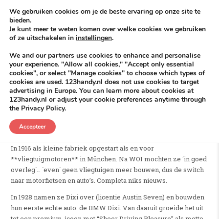
Skip to content
KEEP ICT CLEAN
We gebruiken cookies om je de beste ervaring op onze site te
bieden.
Je kunt meer te weten komen over welke cookies we gebruiken
VÓÓR MÉÉR IN EIGEN ZZPBELANG ®
of ze uitschakelen in
instellingen
.
MENU
We and our partners use cookies to enhance and personalise
your experience. "Allow all cookies," "Accept only essential
cookies", or select "Manage cookies" to choose which types of
cookies are used. 123handy.nl does not use cookies to target
De evolutie van “niks nieuws”
advertising in Europe. You can learn more about cookies at
123handy.nl or adjust your cookie preferences anytime through
the Privacy Policy.
POSTED IN
DGM RDAM
JUNI 8, 2026
UITGELICHT
BMW – Bayerische Motoren Werke – klinkt als pure luxe en
Accepteer
sportiviteit, maar het begon allemaal vrij “niks nieuws achtig”:
In 1916 als kleine fabriek opgestart als en voor
**vliegtuigmotoren** in München. Na WOI mochten ze ´in goed
overleg´… ´even´ geen vliegtuigen meer bouwen, dus de switch
naar motorfietsen en auto’s. Completa niks nieuws.
In 1928 namen ze Dixi over (licentie Austin Seven) en bouwden
hun eerste echte auto: de BMW Dixi. Van daaruit groeide het uit
tot een premium-icoon met “Sheer Driving Pleasure” als motto.