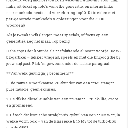
(SEO-tip: Voeg anchors toe zoals #e30-m3, #g80-m3 voor jump
links, alt-tekst op foto’s van elke generatie, en interne links
naar mankado-secties of verzekering-top10. Uitbreiden met
per-generatie mankado’s & oplossingen voor die 5000
woorden!)
Als je tweaks wilt (langer, meer specials, of focus op een
generatie), zeg het maar. Top bezig!
Haha, top! Hier komt-ie als **afsluitende alinea** voor je BMW-
blogartikel – lekker vragend, speels en met die knipoog die bij
jouw stijl past. Plak ‘m gewoon onder de laatste paragraaf:
**Van welk geluid ga jij brommen?**
1. Die rauwe Amerikaanse V8-thunder van een **Mustang** –
pure muscle, geen excuses.
2. De dikke diesel-rumble van een **Ram** – truck-life, groot
en grommend.
3. Of toch dat iconische straight-six gehuil van een **BMW**, in
welke vorm ook – van de klassieke E46 M3 tot de turbo-brul
van de G80?