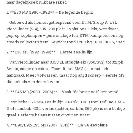
naar dagelijkse bruikbare raket.
1. **E30 M3 (1986–1991)** – De legende begint
Gebouwd als homologatiespecial voor DTM/Group A. 2.3L
viercilinder (S14), 195–238 pk in Evolutions. Licht, wendbaar,
pop-up koplampen – pure analoge fun. DTM-kampioen en nog
steeds collector’s item. Gewicht rond 1.200 kg, 0-100 in ~6,7 sec.
2. **E36 M3 (1992–1999)** – Eerste zes-in-lijn
Van viercilinder naar 3.0/3.2L straight-six (S50/S52), tot 321 pk.
Sedan, coupé en cabrio. Facelift met SMG (automatisch
handbak). Meer volwassen, maar nog altijd scherp – eerste M3
die ook als vierdeurs kwam.
3. **E46 M3 (2000–2006)** – Vaak “de beste ooit” genoemd
Iconische 3.2L S54 zes-in-lijn, 343 pk, 8.000 rpm redline. SMG-
II of handbak. CSL-versie (lichter, carbon, 360 pk) is een heilige
graal. Perfecte balans tussen circuit en straat.
4. **E90/E92/E93 M3 (2007–2013)** – De V8-revolutie