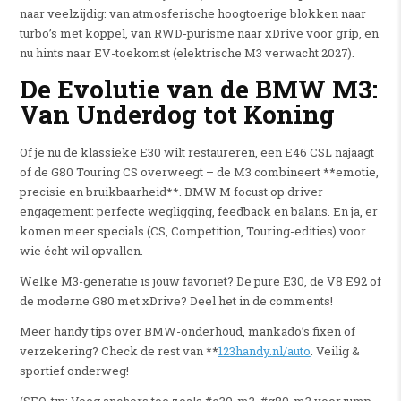
naar veelzijdig: van atmosferische hoogtoerige blokken naar
turbo’s met koppel, van RWD-purisme naar xDrive voor grip, en
nu hints naar EV-toekomst (elektrische M3 verwacht 2027).
De Evolutie van de BMW M3:
Van Underdog tot Koning
Of je nu de klassieke E30 wilt restaureren, een E46 CSL najaagt
of de G80 Touring CS overweegt – de M3 combineert **emotie,
precisie en bruikbaarheid**. BMW M focust op driver
engagement: perfecte wegligging, feedback en balans. En ja, er
komen meer specials (CS, Competition, Touring-edities) voor
wie écht wil opvallen.
Welke M3-generatie is jouw favoriet? De pure E30, de V8 E92 of
de moderne G80 met xDrive? Deel het in de comments!
Meer handy tips over BMW-onderhoud, mankado’s fixen of
verzekering? Check de rest van **
123handy.nl/auto
. Veilig &
sportief onderweg!