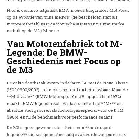
Hier is een nice, uitgelicht BMW nieuws blogartikel. Mét Focus
op de evolutie van “niks nieuws” (de bescheiden start als
motorenfabriek) naar de iconische status van nu, met sterke
nadruk op de M3 / M-serie.
Van Motorenfabriek tot M-
Legende: De BMW-
Geschiedenis met Focus op
de M3
De echte doorbraak kwam in de jaren ’60 met de Neue Klasse
(1500/1600/2002) – compact, sportief en betrouwbaar. Maar de
**M-divisie** (BMW Motorsport GmbH, opgericht in 1972)
maakte BMW legendarisch. En daar schittert de **M3** als
absolute ster: geboren als homologatiespecial voor de DTM
(1986), en nu de benchmark voor performance sedans.
De M3 is geen gewone auto – het is een **motorsport-
legende** die zes generaties lang evolueerde van pure racer