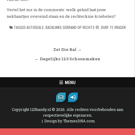
Vertel het me in de comments: welk geluid laat jouw
nekhaartjes overeind staan en de rechterknie kriebelen?
TAGGED
AUTODEALS
,
BACKLINKS GEBRAND OP RECHTS ©
,
DURF TE VRAGEN
Bericht navigatie
Zet Die Bal →
← Dagelijks 123 Schoonmaken
MENU
Copyright 123handy.nl © 2026. Alle rechten voorbehouden aan
respectievelijke eigenaren.
Design by ThemesDNA.com