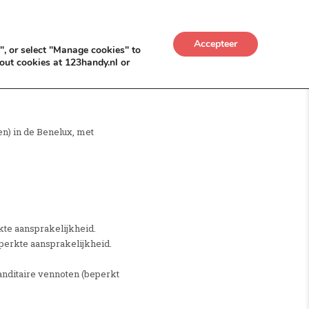
UWKADO
NICE NICHE DEALS
BACKLINKS MÉT
Accepteer
", or select "Manage cookies" to
out cookies at 123handy.nl or
n) in de Benelux, met
te aansprakelijkheid.
erkte aansprakelijkheid.
nditaire vennoten (beperkt