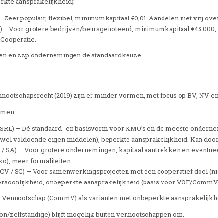
rkte aansprakelijkheid):
Zeer populair, flexibel, minimumkapitaal €0,01. Aandelen niet vrij ove
 Voor grotere bedrijven/beursgenoteerd, minimumkapitaal €45.000, a
 Coöperatie.
ven en zzp ondernemingen de standaardkeuze.
nootschapsrecht (2019) zijn er minder vormen, met focus op BV, NV en
rmen:
 SRL) — Dé standaard- en basisvorm voor KMO’s en de meeste ondernem
 wel voldoende eigen middelen), beperkte aansprakelijkheid. Kan doo
 SA) — Voor grotere ondernemingen, kapitaal aantrekken en eventuee
zo), meer formaliteiten.
V / SC) — Voor samenwerkingsprojecten met een coöperatief doel (niet
rsoonlijkheid, onbeperkte aansprakelijkheid (basis voor VOF/CommV-
 Vennootschap (CommV) als varianten met onbeperkte aansprakelijk
n/zelfstandige) blijft mogelijk buiten vennootschappen om.