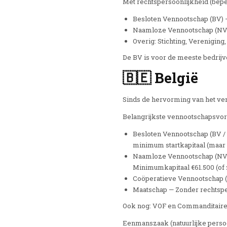
Met rechtspersoonlijkheid (bepe
Besloten Vennootschap (BV) — 
Naamloze Vennootschap (NV)—
Overig: Stichting, Vereniging,
De BV is voor de meeste bedrij
🇧🇪 België
Sinds de hervorming van het ven
Belangrijkste vennootschapsvo
Besloten Vennootschap (BV /
minimum startkapitaal (maar
Naamloze Vennootschap (NV /
Minimumkapitaal €61.500 (of 
Coöperatieve Vennootschap (C
Maatschap — Zonder rechtspe
Ook nog: VOF en Commanditaire
Eenmanszaak (natuurlijke persoo