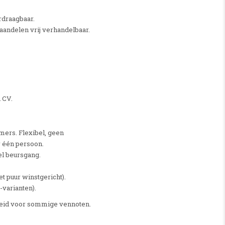
rdraagbaar.
andelen vrij verhandelbaar.
 CV.
ers. Flexibel, geen
r één persoon.
l beursgang.
 puur winstgericht).
varianten).
heid voor sommige vennoten.