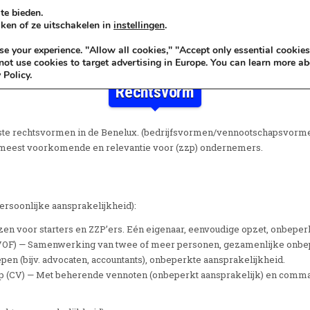
te bieden.
ken of ze uitschakelen in
instellingen
.
KADOIDEE
MANKADO
VRO
 your experience. "Allow all cookies," "Accept only essential cookies
ot use cookies to target advertising in Europe. You can learn more ab
 Policy.
Rechtsvorm
kste rechtsvormen in de Benelux. (bedrijfsvormen/vennootschapsvorme
e meest voorkomende en relevantie voor (zzp) ondernemers.
ersoonlijke aansprakelijkheid):
 voor starters en ZZP’ers. Eén eigenaar, eenvoudige opzet, onbeperk
VOF) — Samenwerking van twee of meer personen, gezamenlijke onbep
pen (bijv. advocaten, accountants), onbeperkte aansprakelijkheid.
 (CV) — Met beherende vennoten (onbeperkt aansprakelijk) en comma