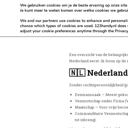
Skip to content
KEEP ICT CLEAN
We gebruiken cookies om je de beste ervaring op onze site 
Je kunt meer te weten komen over welke cookies we gebrui
VÓÓR MÉÉR IN EIGEN ZZPBELANG ®
We and our partners use cookies to enhance and personalise
choose which types of cookies are used. 123handy.nl does n
adjust your cookie preferences anytime through the Privacy
Een overzicht van de belangrij
Nederland eerst. Ik focus op d
🇳🇱 Nederland
Zonder rechtspersoonlijkheid (p
Eenmanszaak — Meest gekozen
Vennootschap onder Firma (
Maatschap — Voor vrije beroe
Commanditaire Vennootschap
tot inbreng).