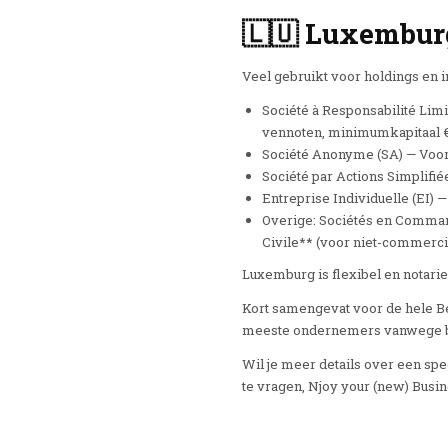
🇱🇺 Luxembur
Veel gebruikt voor holdings en 
Société à Responsabilité Limi
vennoten, minimumkapitaal €1
Société Anonyme (SA) — Voor 
Société par Actions Simplifiée
Entreprise Individuelle (EI)
Overige: Sociétés en Comman
Civile** (voor niet-commerci
Luxemburg is flexibel en notariee
Kort samengevat voor de hele Ben
meeste ondernemers vanwege bep
Wil je meer details over een spec
te vragen, Njoy your (new) Busin