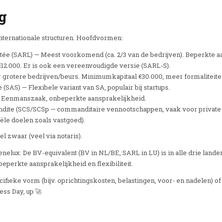
g
internationale structuren. Hoofdvormen:
tée (SARL) — Meest voorkomend (ca. 2/3 van de bedrijven). Beperkte aan
2.000. Er is ook een vereenvoudigde versie (SARL-S).
grotere bedrijven/beurs. Minimumkapitaal €30.000, meer formaliteite
 (SAS) — Flexibele variant van SA, populair bij startups.
 — Eenmanszaak, onbeperkte aansprakelijkheid.
dite (SCS/SCSp — commanditaire vennootschappen, vaak voor private e
ële doelen zoals vastgoed).
l zwaar (veel via notaris).
elux: De BV-equivalent (BV in NL/BE, SARL in LU) is in alle drie land
erkte aansprakelijkheid en flexibiliteit.
ifieke vorm (bijv. oprichtingskosten, belastingen, voor- en nadelen) of
ess Day, up 🚀