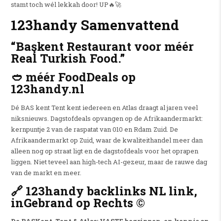
stamt toch wél lekkah door! UP🔥🚀
123handy Samenvattend
“Başkent Restaurant voor méér
Real Turkish Food.”
🥙 méér FoodDeals op
123handy.nl
Dé BAS kent Tent kent iedereen en Atlas draagt al jaren veel
niksnieuws. Dagstofdeals opvangen op de Afrikaandermarkt:
kernpuntje 2 van de raspatat van 010 en Rdam Zuid. De
Afrikaandermarkt op Zuid, waar de kwaliteithandel meer dan
alleen nog op straat ligt en de dagstofdeals voor het oprapen
liggen. Niet teveel aan high-tech AI-gezeur, maar de rauwe dag
van de markt en meer.
🔗 123handy backlinks NL link,
inGebrand op Rechts ©