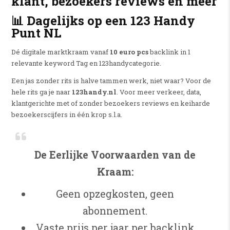
klant, bezoekers reviews en méér
📊 Dagelijks op een 123 Handy
Punt NL
Dé digitale marktkraam vanaf
10 euro pcs
backlink in 1
relevante keyword Tag en 123handycategorie.
Een jas zonder rits is halve tammen werk, niet waar? Voor de
hele rits ga je naar
123handy.nl
. Voor meer verkeer, data,
klantgerichte met of zonder bezoekers reviews en keiharde
bezoekerscijfers in één krop s.l.a.
De Eerlijke Voorwaarden van de
Kraam:
Geen opzegkosten, geen
abonnement.
Vaste prijs per jaar per backlink