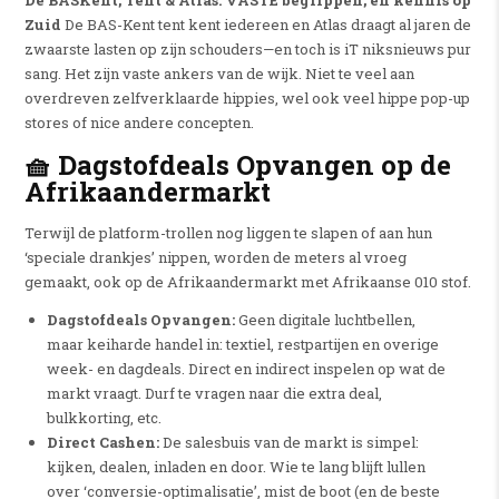
De BASKent, Tent & Atlas: VASTE begrippen, en kennis op
Zuid
De BAS-Kent tent kent iedereen en Atlas draagt al jaren de
zwaarste lasten op zijn schouders—en toch is iT niksnieuws pur
sang. Het zijn vaste ankers van de wijk. Niet te veel aan
overdreven zelfverklaarde hippies, wel ook veel hippe pop-up
stores of nice andere concepten.
🧺 Dagstofdeals Opvangen op de
Afrikaandermarkt
Terwijl de platform-trollen nog liggen te slapen of aan hun
‘speciale drankjes’ nippen, worden de meters al vroeg
gemaakt, ook op de Afrikaandermarkt met Afrikaanse 010 stof.
Dagstofdeals Opvangen:
Geen digitale luchtbellen,
maar keiharde handel in: textiel, restpartijen en overige
week- en dagdeals. Direct en indirect inspelen op wat de
markt vraagt. Durf te vragen naar die extra deal,
bulkkorting, etc.
Direct Cashen:
De salesbuis van de markt is simpel:
kijken, dealen, inladen en door. Wie te lang blijft lullen
over ‘conversie-optimalisatie’, mist de boot (en de beste