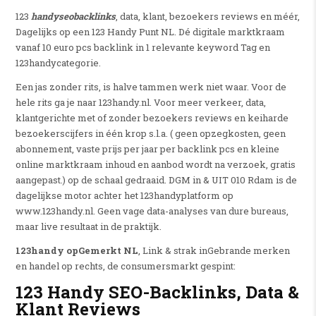
123
handyseobacklinks
, data, klant, bezoekers reviews en méér,
Dagelijks op een 123 Handy Punt NL. Dé digitale marktkraam
vanaf 10 euro pcs backlink in 1 relevante keyword Tag en
123handycategorie.
Een jas zonder rits, is halve tammen werk niet waar. Voor de
hele rits ga je naar 123handy.nl. Voor meer verkeer, data,
klantgerichte met of zonder bezoekers reviews en keiharde
bezoekerscijfers in één krop s.l.a. ( geen opzegkosten, geen
abonnement, vaste prijs per jaar per backlink pcs en kleine
online marktkraam inhoud en aanbod wordt na verzoek, gratis
aangepast.) op de schaal gedraaid. DGM in & UIT 010 Rdam is de
dagelijkse motor achter het 123handyplatform op
www.123handy.nl. Geen vage data-analyses van dure bureaus,
maar live resultaat in de praktijk.
123handy opGemerkt NL
, Link & strak inGebrande merken
en handel op rechts, de consumersmarkt gespint:
123 Handy SEO-Backlinks, Data &
Klant Reviews