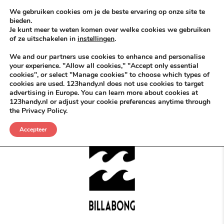
Skip to content
KEEP ICT CLEAN
We gebruiken cookies om je de beste ervaring op onze site te
bieden.
Je kunt meer te weten komen over welke cookies we gebruiken
VÓÓR MÉÉR IN EIGEN ZZPBELANG ®
of ze uitschakelen in
instellingen
.
MENU
We and our partners use cookies to enhance and personalise
your experience. "Allow all cookies," "Accept only essential
cookies", or select "Manage cookies" to choose which types of
cookies are used. 123handy.nl does not use cookies to target
Dé BASKent Tent kent iedereen
advertising in Europe. You can learn more about cookies at
123handy.nl or adjust your cookie preferences anytime through
the Privacy Policy.
POSTED IN
DGM RDAM
JUNI 25, 2026
PUTSELAAN
,
ROTTERDAM
Accepteer