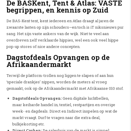
De BASKent, Tent & Atlas: VASTE
begrippen, en kennis op Zuid
De BAS-Kent tent, kent iedereen en Atlas draagt al jaren de
zwaarste lasten op zijn schouders—en toch is iT niksnieuws pur
sang. Het zijn vaste ankers van de wijk. Niet te veel aan
overdreven zelf verklaarde hippies, wel een ook veel hippe
pop-up stores of nice andere concepten.
Dagstofdeals Opvangen op de
Afrikaandermarkt
Terwijl de platform-trollen nog liggen te slapen of aan hun
‘speciale drankjes’ nippen, worden de meters al vroeg
gemaakt, ook op de Afrikaandermarkt met Afrikaanse 010 stof.
Dagstofdeals Opvangen:
Geen digitale luchtbellen,
maar keiharde handel in; textiel, restpartijen en overige
week- en dagdeals. Direct en Indirect inspelen op wat de
markt vraagt. Durf te vragen naar die extra deal,
bulkjekorting etc.
Direct Cashen:
De salesbuis van de markt is simpel: