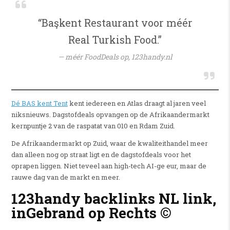
“Başkent Restaurant voor méér
Real Turkish Food.”
méér FoodDeals op,
123handy.nl
Dé BAS kent Tent
kent iedereen en Atlas draagt al jaren veel
niksnieuws. Dagstofdeals opvangen op de Afrikaandermarkt
kernpuntje 2 van de raspatat van 010 en Rdam Zuid.
De Afrikaandermarkt op Zuid, waar de kwaliteithandel meer
dan alleen nog op straat ligt en de dagstofdeals voor het
oprapen liggen. Niet teveel aan high-tech AI-ge eur, maar de
rauwe dag van de markt en meer.
123handy backlinks NL
link,
inGebrand op Rechts ©