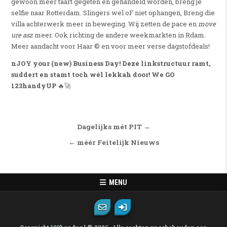
gewoon méér taart gegeten én gehandeld worden, breng je
selfie naar Rotterdam. Slingers wel oF niet ophangen, Breng die
villa achterwerk meer in beweging. Wij zetten de pace en
move
ure asz
meer. Ook richting de andere weekmarkten in Rdam.
Meer aandacht voor Haar © en voor meer verse dagstofdeals!
nJOY your (new) Business Day! Deze linkstructuur ramt,
suddert en stamt toch wél lekkah door! We GO
123handyUP
🔥🚀
Bericht navigatie
Dagelijks mét PIT →
← méér Feitelijk Nieuws
MENU