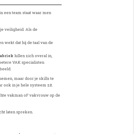
 in een team staat waar men
je veiligheid. Als de
wekt dat hij de taal van de
abriek
lullen zich overal in,
 betere VAK specialisten
 beeld.
nemen, maar door je skills te
ar ook in je hele systeem zit.
e echte vakman oF vakvrouw op de
cht laten spreken.