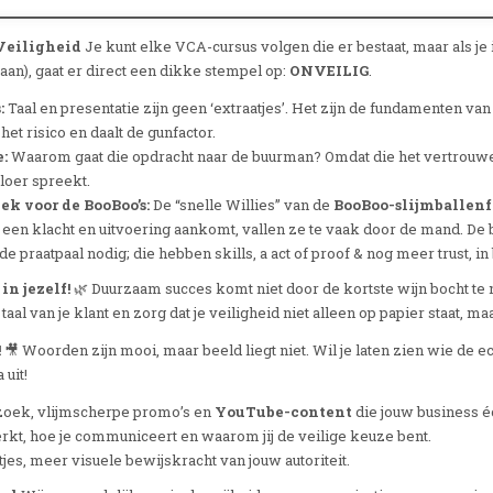
 Veiligheid
Je kunt elke VCA-cursus volgen die er bestaat, maar als je
aan), gaat er direct een dikke stempel op:
ONVEILIG
.
:
Taal en presentatie zijn geen ‘extraatjes’. Het zijn de fundamenten van 
et risico en daalt de gunfactor.
e:
Waarom gaat die opdracht naar de buurman? Omdat die het vertrouwen 
loer spreekt.
ek voor de BooBoo’s:
De “snelle Willies” van de
BooBoo-slijmballenf
 een klacht en uitvoering aankomt, vallen ze te vaak door de mand. De
 praatpaal nodig; die hebben skills, a act of proof & nog meer trust, in
in jezelf!
🌿 Duurzaam succes komt niet door de kortste wijn bocht te 
taal van je klant en zorg dat je veiligheid niet alleen op papier staat, ma
!
🎥 Woorden zijn mooi, maar beeld liegt niet. Wil je laten zien wie d
 uit!
zoek, vlijmscherpe promo’s en
YouTube-content
die jouw business é
erkt, hoe je communiceert en waarom jij de veilige keuze bent.
es, meer visuele bewijskracht van jouw autoriteit.