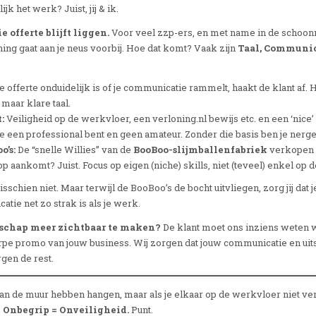
ijk het werk? Juist, jij & ik.
 offerte blijft liggen.
Voor veel zzp-ers, en met name in de schoonm
ing gaat aan je neus voorbij. Hoe dat komt? Vaak zijn
Taal, Communic
e offerte onduidelijk is of je communicatie rammelt, haakt de klant af. H
 maar klare taal.
:
Veiligheid op de werkvloer, een verloning.nl bewijs etc. en een ‘nice
t je een professional bent en geen amateur. Zonder die basis ben je nerg
’s:
De “snelle Willies” van de
BooBoo-slijmballenfabriek
verkopen 
rop aankomt? Juist. Focus op eigen (niche) skills, niet (teveel) enkel op d
sschien niet. Maar terwijl de BooBoo’s de bocht uitvliegen, zorg jij dat je 
atie net zo strak is als je werk.
chap meer zichtbaar te maken?
De klant moet ons inziens weten w
pe promo van jouw business. Wij zorgen dat jouw communicatie en uit
rgen de rest.
aan de muur hebben hangen, maar als je elkaar op de werkvloer niet vers
.
Onbegrip = Onveiligheid.
Punt.