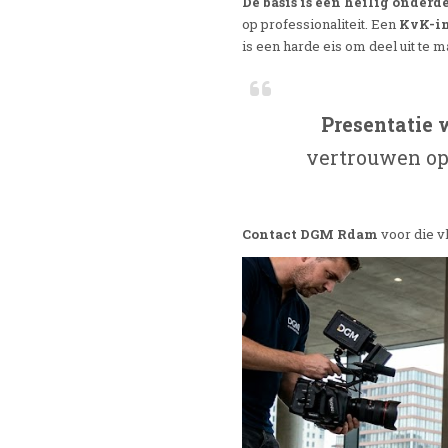
De basis is een heilig onderd
op professionaliteit. Een
KvK-in
is een harde eis om deel uit te
Presentatie w
vertrouwen opw
Contact DGM
Rdam
voor die vl