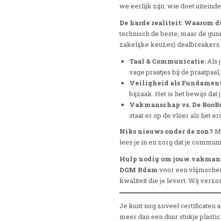
we eerlijk zijn: wie doet uiteindel
De harde realiteit: Waarom die
technisch de beste, maar de gunn
zakelijke keuzes) dealbreakers.
Taal & Communicatie:
Als j
vage praatjes bij de praatpaal,
Veiligheid als Fundament
bijzaak. Het is het bewijs da
Vakmanschap vs. De BooBoo
staat er op de vloer als het e
Niks nieuws onder de zon?
Mi
lees je in en zorg dat je communic
Hulp nodig om jouw vakmans
DGM
Rdam
voor een vlijmscher
kwaliteit die je levert. Wij verzo
Je kunt nog zoveel certificaten 
meer dan een duur stukje plastic