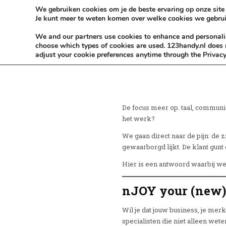
Skip to content
KEEP ICT CLEAN
We gebruiken cookies om je de beste ervaring op onze site 
Je kunt meer te weten komen over welke cookies we gebrui
VÓÓR MÉÉR IN EIGEN ZZPBELANG ®
We and our partners use cookies to enhance and personalise
choose which types of cookies are used. 123handy.nl does n
adjust your cookie preferences anytime through the Privacy
De focus meer op. taal, communica
het werk?
We gaan direct naar de pijn: de 
gewaarborgd lijkt. De klant gun
Hier is een antwoord waarbij we
nJOY your (new) 
Wil je dat jouw business, je me
specialisten die niet alleen wet