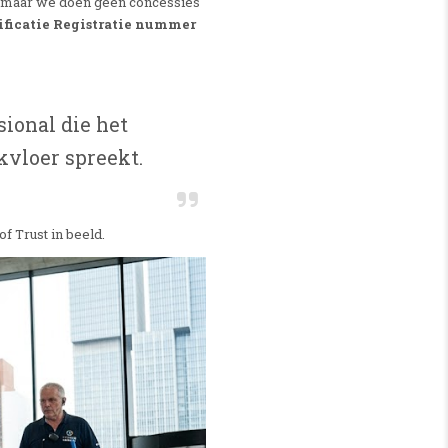
e, maar we doen geen concessies
ficatie Registratie nummer
ional die het
kvloer spreekt.
f Trust in beeld.