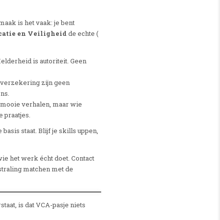
aak is het vaak: je bent
atie en Veiligheid
de echte (
elderheid is autoriteit. Geen
’ verzekering zijn geen
ens.
mooie verhalen, maar wie
e praatjes.
basis staat. Blijf je skills uppen,
ie het werk écht doet. Contact
straling matchen met de
taat, is dat VCA-pasje niets