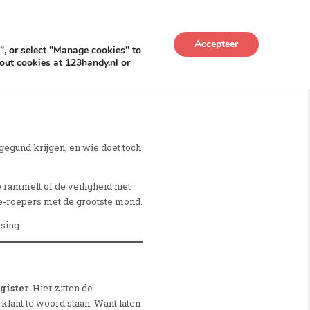
UWKADO
NICE NICHE DEALS
BACKLINKS MÉT
Accepteer
", or select "Manage cookies" to
out cookies at 123handy.nl or
) gegund krijgen, en wie doet toch
e rammelt of de veiligheid niet
oe-roepers met de grootste mond.
sing:
gister
. Hier zitten de
klant te woord staan. Want laten