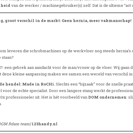
mheid
van de werker / machinegebruiker(s) zelf. Dat is de ultieme “act 
g, groot verschil in de markt: Geen hernia, meer vakmanschap!
 waarom leveren die schrobmachines op de werkvloer nog steeds herni
 staan?
l?: een gebrek aan aandacht voor de man/vrouw op de vloer. Wij gaan
et deze kleine aanpassing maken we samen een wereld van verschil in
de hendel: Made in RoCHi.
Slechts een “bijzaak” voor de snelle praa
 voor de echte specialist. Door een langere stang werkt de professional
10x professioneler uit. Het is hét voorbeeld van
DOM ondernemen
: s
.
t DGM Rdam team)
123handy.nl