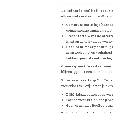
De keiharde realiteit: Taal =
elkaar niet verstaat (of
wilt
verst
Communicatie is je harnas
communicatie rammelt, stijgt h
Presentatie wint de offert
klant én de taal van de werkv
Geen of minder podium, pl
maar zodra het op veiligheid,
hebben geen of veel minder, de
Groene groei? Investeer meer 
blijven uppen. Lees door, leer de 
Show your skills op YouTube
werkvloer is? Wij lichten je extra
DGM
Rdam
verzorgt op ver
Laat de wereld zien hoe jij w
Geen of minder BooBoo-praatj