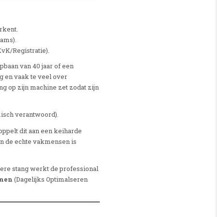
rkent.
dams).
vK/Registratie).
opbaan van 40 jaar of een
ng en vaak te veel over
 op zijn machine zet zodat zijn
misch verantwoord).
ppelt dit aan een keiharde
van de echte vakmensen is
ere stang werkt de professional
men
(Dagelijks Optimalseren