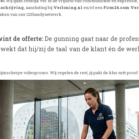
eel
Wij gaan redelijk ver in de vrijheid van communicatie en expressi
schrijving
, aansluiting bij
Verloning.nl
en/of een
Firm24.com Veri
 maken van ons 123handynetwerk.
int de offerte:
De gunning gaat naar de profess
ekt dat hij/zij de taal van de klant én de wer
ijmscherpe videopromo. Wij regelen de rest, jij pakt de klus mét proof o