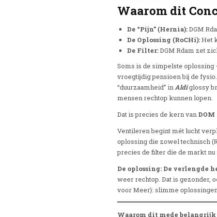
Waarom dit Conc
De “Pijn” (Hernia):
DGM Rdam
De Oplossing (RoCHi):
Het k
De Filter:
DGM Rdam zet zich 
Soms is de simpelste oplossing —
vroegtijdig pensioen bij de fysi
“duurzaamheid” in
Aldi
glossy br
mensen rechtop kunnen lopen.
Dat is precies de kern van
DOM 
Ventileren begint mét lucht ver
oplossing die zowel technisch (
precies de filter die de markt nu
De oplossing: De verlengde h
weer rechtop. Dat is gezonder, o
voor Meer): slimme oplossingen
Waarom dit mede belangrijk i