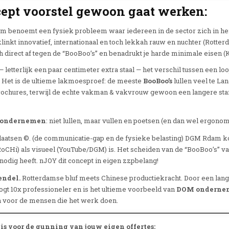
ept voorstel gewoon gaat werken:
 benoemt een fysiek probleem waar iedereen in de sector zich in he
linkt innovatief, internationaal en toch lekkah rauw en nuchter (Rotter
direct af tegen de “BooBoo’s” en benadrukt je harde minimale eisen (K
 letterlijk een paar centimeter extra staal — het verschil tussen een lo
o. Het is de ultieme lakmoesproef: de meeste
BooBoo’s
lullen veel te La
ochures, terwijl de echte vakman & vakvrouw gewoon een langere stang
ondernemen
: niet lullen, maar vullen en poetsen (en dan wel ergono
plaatsen ©. (de communicatie-gap en de fysieke belasting) DGM Rdam ko
RoCHi) als visueel (YouTube/DGM) is. Het scheiden van de “BooBoo’s” 
 nodig heeft. nJOY dit concept in eigen zzpbelang!
endel.
Rotterdamse bluf meets Chinese productiekracht. Door een lang
ogt 10x professioneler en is het ultieme voorbeeld van
DOM onderne
 voor de mensen die het werk doen.
s voor de gunning van jouw eigen offertes: