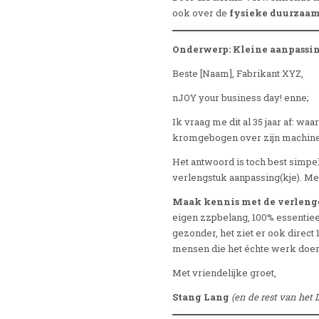
ook over de
fysieke duurzaa
Onderwerp: Kleine aanpassin
Beste [Naam], Fabrikant XYZ,
nJOY your business day! enne;
Ik vraag me dit al 35 jaar af:
kromgebogen over zijn machine
Het antwoord is toch best simpe
verlengstuk aanpassing(kje). M
Maak kennis met de verleng
eigen zzpbelang, 100% essentieel
gezonder, het ziet er ook direct 
mensen die het échte werk doen
Met vriendelijke groet,
Stang Lang
(en de rest van he