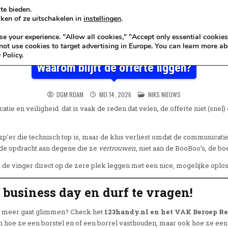
te bieden.
ken of ze uitschakelen in
instellingen
.
KADOIDEE
MANKADO
VRO
 your experience. "Allow all cookies," "Accept only essential cookies
ot use cookies to target advertising in Europe. You can learn more ab
 Policy.
Waarom blijft de offerte liggen?
POSTED IN
DGM RDAM
MEI 14, 2026
NIKS NIEUWS
tie en veiligheid. dat is vaak de reden dat velen, de offerte niet (snel
zzp’er die technisch top is, maar de klus verliest omdat de communicati
t de opdracht aan degene die ze
vertrouwen
, niet aan de BooBoo’s, de b
 de vinger direct op de zere plek leggen met een nice, mogelijke oplos
business day en durf te vragen!
rk meer gaat glimmen? Check het
123handy.nl en het VAK Beroep Re
en hoe ze een borstel en of een borrel vasthouden, maar ook hoe ze een 