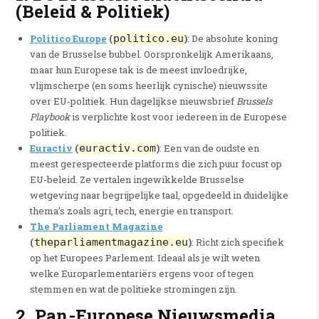
(Beleid & Politiek)
Politico Europe
(
politico.eu
)
: De absolute koning
van de Brusselse bubbel. Oorspronkelijk Amerikaans,
maar hun Europese tak is de meest invloedrijke,
vlijmscherpe (en soms heerlijk cynische) nieuwssite
over EU-politiek. Hun dagelijkse nieuwsbrief
Brussels
Playbook
is verplichte kost voor iedereen in de Europese
politiek.
Euractiv
(
euractiv.com
)
: Een van de oudste en
meest gerespecteerde platforms die zich puur focust op
EU-beleid. Ze vertalen ingewikkelde Brusselse
wetgeving naar begrijpelijke taal, opgedeeld in duidelijke
thema’s zoals agri, tech, energie en transport.
The Parliament Magazine
(
theparliamentmagazine.eu
)
: Richt zich specifiek
op het Europees Parlement. Ideaal als je wilt weten
welke Europarlementariërs ergens voor of tegen
stemmen en wat de politieke stromingen zijn.
2. Pan-Europese Nieuwsmedia