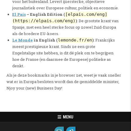
voor het buitenland. Levert ijzersterke, objectieve
journalistiek over Europese cultuur, politiek en economie.
El País
– English Edition (
[elpais.com/eng]
(https://elpais.com/eng)
)
: De grootste krant van
Spanje, met een heel sterke focus op zowel Zuid-Europa
als de bredere EU-koers.
Le Monde
in English (
lemonde.fr/en
)
: Frankrijks
meest prestigieuze krant. Sinds ze een grote
Engelstalige site hebben, is dit dé plek om te begrijpen
hoe de Franse (en daarmee de Europese) politieke as
denkt.
Als je deze bookmarks in je browser zet, weet je vaak sneller
wat er in Europa besloten wordt dan de gemiddelde minister,
Njoy your (new) Business Day!
MENU