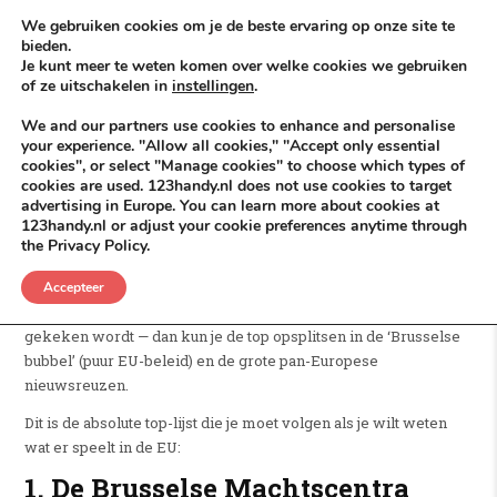
Skip to content
KEEP ICT CLEAN
We gebruiken cookies om je de beste ervaring op onze site te
bieden.
Je kunt meer te weten komen over welke cookies we gebruiken
VÓÓR MÉÉR IN EIGEN ZZPBELANG ®
of ze uitschakelen in
instellingen
.
MENU
We and our partners use cookies to enhance and personalise
your experience. "Allow all cookies," "Accept only essential
cookies", or select "Manage cookies" to choose which types of
cookies are used. 123handy.nl does not use cookies to target
NieuwsEU
advertising in Europe. You can learn more about cookies at
123handy.nl or adjust your cookie preferences anytime through
the Privacy Policy.
Als we het hebben over de échte zwaargewichten op het
gebied van Europees nieuws — dus de sites die bepalen wat er
Accepteer
in Brussel besproken wordt en hoe er over het continent
gekeken wordt — dan kun je de top opsplitsen in de ‘Brusselse
bubbel’ (puur EU-beleid) en de grote pan-Europese
nieuwsreuzen.
Dit is de absolute top-lijst die je moet volgen als je wilt weten
wat er speelt in de EU:
1. De Brusselse Machtscentra