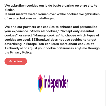
Skip to content
KEEP ICT CLEAN
We gebruiken cookies om je de beste ervaring op onze site te
bieden.
Je kunt meer te weten komen over welke cookies we gebruiken
VÓÓR MÉÉR IN EIGEN ZZPBELANG ®
of ze uitschakelen in
instellingen
.
MENU
We and our partners use cookies to enhance and personalise
your experience. "Allow all cookies," "Accept only essential
cookies", or select "Manage cookies" to choose which types of
cookies are used. 123handy.nl does not use cookies to target
Verlaag dé Kosten
advertising in Europe. You can learn more about cookies at
123handy.nl or adjust your cookie preferences anytime through
the Privacy Policy.
POSTED IN
DGM RDAM
JUNI 9, 2026
INDEPENDERDEALS
Accepteer