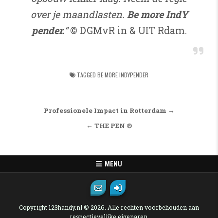
over je maandlasten.
Be more IndY
pender.
“
© DGMvR in & UIT Rdam.
TAGGED
BE MORE INDYPENDER
Bericht navigatie
Professionele Impact in Rotterdam →
← THE PEN ®
MENU
Copyright 123handy.nl © 2026. Alle rechten voorbehouden aan
respectievelijke eigenaren.