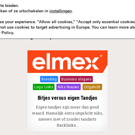
te bieden.
ken of ze uitschakelen in
instellingen
.
KADOIDEE
MANKADO
VRO
 your experience. "Allow all cookies," "Accept only essential cookies
ot use cookies to target advertising in Europe. You can learn more ab
 Policy.
Tag:
Tandpasta BackLinks Mond
Posted in
Branding
Business slogans
Logo Links
Niks Nieuws
Uitgelicht
Bitjes versus eigen Tandjes
Eigen tandjes zijn meer dan goud
waard. Namelijk extra uitgelicht niks,
nieuws met of zonder tandarts
Backlinks…