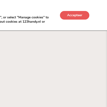
UWKADO
NICE NICHE DEALS
BACKLINKS MÉT
Accepteer
", or select "Manage cookies" to
out cookies at 123handy.nl or