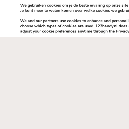
Skip to content
KEEP ICT CLEAN
We gebruiken cookies om je de beste ervaring op onze site 
Je kunt meer te weten komen over welke cookies we gebrui
VÓÓR MÉÉR IN EIGEN ZZPBELANG ®
We and our partners use cookies to enhance and personalise
choose which types of cookies are used. 123handy.nl does n
adjust your cookie preferences anytime through the Privacy