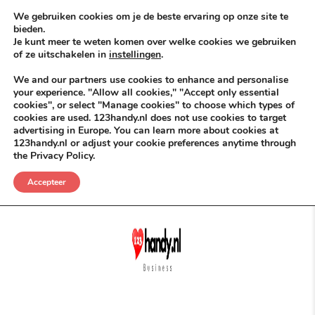
Skip to content
KEEP ICT CLEAN
We gebruiken cookies om je de beste ervaring op onze site te
bieden.
Je kunt meer te weten komen over welke cookies we gebruiken
VÓÓR MÉÉR IN EIGEN ZZPBELANG ®
of ze uitschakelen in
instellingen
.
MENU
We and our partners use cookies to enhance and personalise
your experience. "Allow all cookies," "Accept only essential
cookies", or select "Manage cookies" to choose which types of
cookies are used. 123handy.nl does not use cookies to target
Content vóór Wie?
advertising in Europe. You can learn more about cookies at
123handy.nl or adjust your cookie preferences anytime through
the Privacy Policy.
POSTED IN
DGM RDAM
JUNI 3, 2026
UITGELICHT
Accepteer