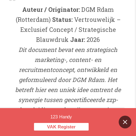
Auteur / Originator:
DGM Rdam
(Rotterdam)
Status:
Vertrouwelijk –
Exclusief Concept / Strategische
Blauwdruk
Jaar:
2026
Dit document bevat een strategisch
marketing-, content- en
recruitmentconcept, ontwikkeld en
geformuleerd door DGM Rdam. Het
betreft hier een uniek idee omtrent de
synergie tussen gecertificeerde zzp-
begeleiding, onderwijs-ontzorging,
123 Handy
realtime (veiligheids)content-creatie en
Contact us
VAK Register
HR/employer-branding. Niets uit deze
OPEN CHAT