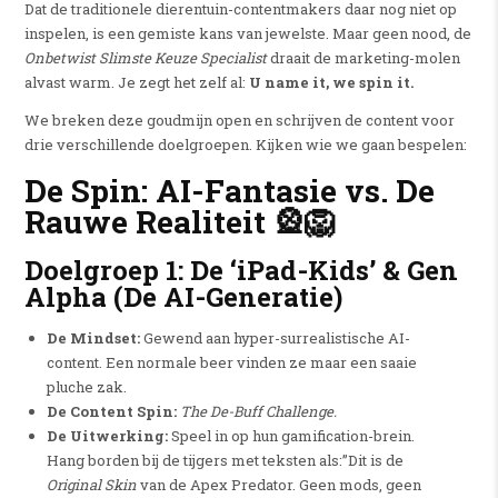
Dat de traditionele dierentuin-contentmakers daar nog niet op
inspelen, is een gemiste kans van jewelste. Maar geen nood, de
Onbetwist Slimste Keuze Specialist
draait de marketing-molen
alvast warm. Je zegt het zelf al:
U name it, we spin it.
We breken deze goudmijn open en schrijven de content voor
drie verschillende doelgroepen. Kijken wie we gaan bespelen:
De Spin: AI-Fantasie vs. De
Rauwe Realiteit
🎡🦁
Doelgroep 1: De ‘iPad-Kids’ & Gen
Alpha (De AI-Generatie)
De Mindset:
Gewend aan hyper-surrealistische AI-
content. Een normale beer vinden ze maar een saaie
pluche zak.
De Content Spin:
The De-Buff Challenge.
De Uitwerking:
Speel in op hun gamification-brein.
Hang borden bij de tijgers met teksten als:”Dit is de
Original Skin
van de Apex Predator. Geen mods, geen