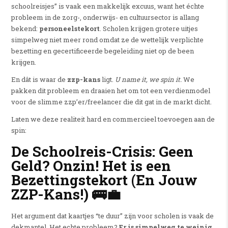
schoolreisjes” is vaak een makkelijk excuus, want het échte
probleem in de zorg-, onderwijs- en cultuursector is allang
bekend:
personeelstekort
. Scholen krijgen grotere uitjes
simpelweg niet meer rond omdat ze de wettelijk verplichte
bezetting en gecertificeerde begeleiding niet op de been
krijgen.
En dât is waar de
zzp-kans
ligt.
U name it, we spin it.
We
pakken dit probleem en draaien het om tot een verdienmodel
voor de slimme zzp’er/freelancer die dit gat in de markt dicht.
Laten we deze realiteit hard en commercieel toevoegen aan de
spin:
De Schoolreis-Crisis: Geen
Geld? Onzin! Het is een
Bezettingstekort (En Jouw
ZZP-Kans!) 🚌💼
Het argument dat kaartjes “te duur” zijn voor scholen is vaak de
dekmantel. Het echte probleem?
Er is simpelweg te weinig