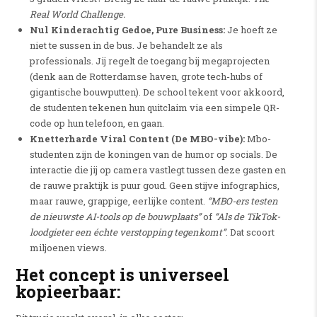
Real World Challenge.
Nul Kinderachtig Gedoe, Pure Business:
Je hoeft ze
niet te sussen in de bus. Je behandelt ze als
professionals. Jij regelt de toegang bij megaprojecten
(denk aan de Rotterdamse haven, grote tech-hubs of
gigantische bouwputten). De school tekent voor akkoord,
de studenten tekenen hun quitclaim via een simpele QR-
code op hun telefoon, en gaan.
Knetterharde Viral Content (De MBO-vibe):
Mbo-
studenten zijn de koningen van de humor op socials. De
interactie die jij op camera vastlegt tussen deze gasten en
de rauwe praktijk is puur goud. Geen stijve infographics,
maar rauwe, grappige, eerlijke content.
“MBO-ers testen
de nieuwste AI-tools op de bouwplaats”
of
“Als de TikTok-
loodgieter een échte verstopping tegenkomt”
. Dat scoort
miljoenen views.
Het concept is universeel
kopieerbaar: