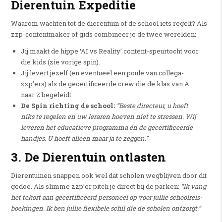
Dierentuin Expeditie
Waarom wachten tot de dierentuin of de school iets regelt? Als
zzp-contentmaker of gids combineer je de twee werelden:
Jij maakt de hippe ‘AI vs Reality’ content-speurtocht voor
die kids (zie vorige spin).
Jij levert jezelf (en eventueel een poule van collega-
zzp’ers) als de gecertificeerde crew die de klas van A
naar Z begeleidt.
De Spin richting de school:
“Beste directeur, u hoeft
niks te regelen en uw leraren hoeven niet te stressen. Wij
leveren het educatieve programma én de gecertificeerde
handjes. U hoeft alleen maar ja te zeggen.”
3. De Dierentuin ontlasten
Dierentuinen snappen ook wel dat scholen wegblijven door dit
gedoe. Als slimme zzp’er pitch je direct bij de parken:
“Ik vang
het tekort aan gecertificeerd personeel op voor jullie schoolreis-
boekingen. Ik ben jullie flexibele schil die de scholen ontzorgt.”