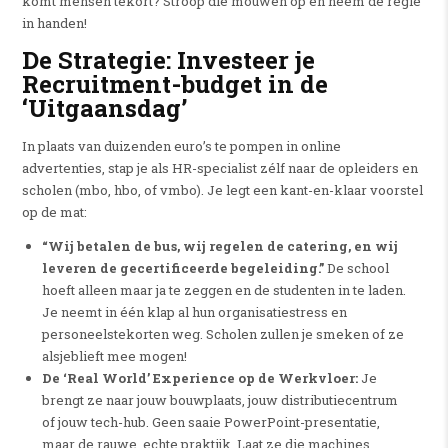
komt mensen tekort? Stroop die mouwen op en neem de regie
in handen!
De Strategie: Investeer je
Recruitment-budget in de
‘Uitgaansdag’
In plaats van duizenden euro’s te pompen in online
advertenties, stap je als HR-specialist zélf naar de opleiders en
scholen (mbo, hbo, of vmbo). Je legt een kant-en-klaar voorstel
op de mat:
“Wij betalen de bus, wij regelen de catering, en wij
leveren de gecertificeerde begeleiding.”
De school
hoeft alleen maar ja te zeggen en de studenten in te laden.
Je neemt in één klap al hun organisatiestress en
personeelstekorten weg. Scholen zullen je smeken of ze
alsjeblieft mee mogen!
De ‘Real World’ Experience op de Werkvloer:
Je
brengt ze naar jouw bouwplaats, jouw distributiecentrum
of jouw tech-hub. Geen saaie PowerPoint-presentatie,
maar de rauwe, echte praktijk. Laat ze die machines