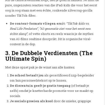
Als de camera eenmaal loopt, heb je goud in handen. Je filmt de
pure, ongezouten reacties van die iPad-kids die voor het eerst
oog in oog staan met een échte, ronkende zilverrug-gorilla
zonder TikTok-filter.
De content-formats vliegen eruit:
“TikTok-kids vs.
Real Life Predators”
,
“AI-generatie ziet voor het eerst een
échte slang”
, of vette shorts en reels waarin je de mythes
van AI-films realtime doorprikt. Dit is organische viral-
content in de dop.
3. De Dubbele Verdiensten (The
Ultimate Spin)
Met deze opzet pak je de winst aan alle kanten:
De school betaalt jou
als gecertificeerd zzp-begeleider
om hun personeelstekort op te lossen.
De dierentuin geeft je gratis toegang
(of betaalt je
zelfs) omdat je knetterharde promotie voor ze maakt op
socials.
Je socials groeien als kool
door de unieke, grappige