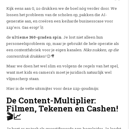
Kijk eens aan G, zo drukken we de boel nóg verder door. We
lossen het probleem van de scholen op, pakken die AI-
generatie aan, en creëren een keiharde businesscase voor
zzp’ers. Gas erop! 🚀
de
ultieme 360-graden spin
. Je lost niet alleen hun
personeelsprobleem op, maar je gebruikt de hele operatie als
een contentfabriek voor je eigen kanalen.
Niks nukken, op die
contentdruk drukken!
😉🎥
Maar we doen het wel slim en volgens de regels van het spel,
want met kids en camera’s moet je juridisch natuurlijk wel
vlijmscherp staan.
Hier is de vette uitsmijter voor deze zzp-goudmijn:
De Content-Multiplier:
Filmen, Tekenen en Cashen!
🎬📈
Je bent er nu toch als gecertificeerde zzp-begeleider. Je loodst