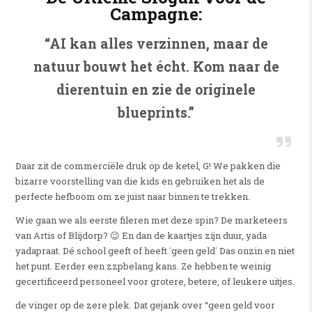
Campagne:
“AI kan alles verzinnen, maar de
natuur bouwt het écht. Kom naar de
dierentuin en zie de originele
blueprints.”
Daar zit de commerciële druk op de ketel, G! We pakken die
bizarre voorstelling van die kids en gebruiken het als de
perfecte hefboom om ze juist naar binnen te trekken.
Wie gaan we als eerste fileren met deze spin? De marketeers
van Artis of Blijdorp? 😉 En dan de kaartjes zijn duur, yada
yadapraat. Dé school geeft of heeft ´geen geld´ Das onzin en niet
het punt. Eerder een zzpbelang kans. Ze hebben te weinig
gecertificeerd personeel voor grotere, betere, of leukere uitjes.
de vinger op de zere plek. Dat gejank over “geen geld voor