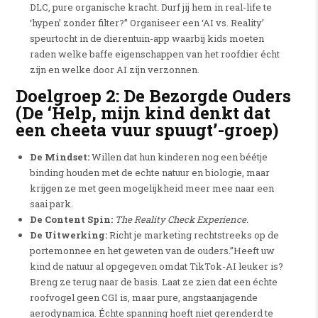
DLC, pure organische kracht. Durf jij hem in real-life te
‘hypen’ zonder filter?” Organiseer een ‘AI vs. Reality’
speurtocht in de dierentuin-app waarbij kids moeten
raden welke baffe eigenschappen van het roofdier écht
zijn en welke door AI zijn verzonnen.
Doelgroep 2: De Bezorgde Ouders
(De ‘Help, mijn kind denkt dat
een cheeta vuur spuugt’-groep)
De Mindset:
Willen dat hun kinderen nog een béétje
binding houden met de echte natuur en biologie, maar
krijgen ze met geen mogelijkheid meer mee naar een
saai park.
De Content Spin:
The Reality Check Experience.
De Uitwerking:
Richt je marketing rechtstreeks op de
portemonnee en het geweten van de ouders.”Heeft uw
kind de natuur al opgegeven omdat TikTok-AI leuker is?
Breng ze terug naar de basis. Laat ze zien dat een échte
roofvogel geen CGI is, maar pure, angstaanjagende
aerodynamica. Échte spanning hoeft niet gerenderd te