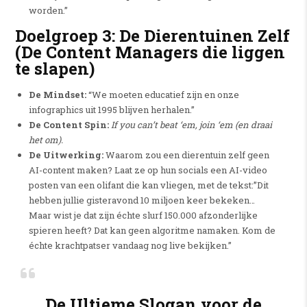
worden.”
Doelgroep 3: De Dierentuinen Zelf
(De Content Managers die liggen
te slapen)
De Mindset:
“We moeten educatief zijn en onze
infographics uit 1995 blijven herhalen.”
De Content Spin:
If you can’t beat ‘em, join ‘em (en draai
het om).
De Uitwerking:
Waarom zou een dierentuin zelf geen
AI-content maken? Laat ze op hun socials een AI-video
posten van een olifant die kan vliegen, met de tekst:”Dit
hebben jullie gisteravond 10 miljoen keer bekeken…
Maar wist je dat zijn échte slurf 150.000 afzonderlijke
spieren heeft? Dat kan geen algoritme namaken. Kom de
échte krachtpatser vandaag nog live bekijken.”
De Ultieme Slogan voor de