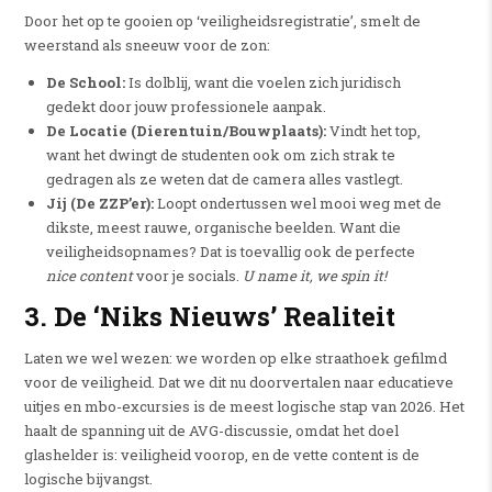
Door het op te gooien op ‘veiligheidsregistratie’, smelt de
weerstand als sneeuw voor de zon:
De School:
Is dolblij, want die voelen zich juridisch
gedekt door jouw professionele aanpak.
De Locatie (Dierentuin/Bouwplaats):
Vindt het top,
want het dwingt de studenten ook om zich strak te
gedragen als ze weten dat de camera alles vastlegt.
Jij (De ZZP’er):
Loopt ondertussen wel mooi weg met de
dikste, meest rauwe, organische beelden. Want die
veiligheidsopnames? Dat is toevallig ook de perfecte
nice content
voor je socials.
U name it, we spin it!
3. De ‘Niks Nieuws’ Realiteit
Laten we wel wezen: we worden op elke straathoek gefilmd
voor de veiligheid. Dat we dit nu doorvertalen naar educatieve
uitjes en mbo-excursies is de meest logische stap van 2026. Het
haalt de spanning uit de AVG-discussie, omdat het doel
glashelder is: veiligheid voorop, en de vette content is de
logische bijvangst.