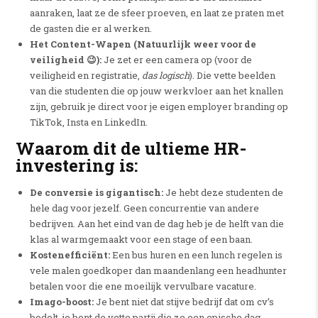
aanraken, laat ze de sfeer proeven, en laat ze praten met
de gasten die er al werken.
Het Content-Wapen (Natuurlijk weer voor de
veiligheid 😉):
Je zet er een camera op (voor de
veiligheid en registratie,
das logisch
). Die vette beelden
van die studenten die op jouw werkvloer aan het knallen
zijn, gebruik je direct voor je eigen employer branding op
TikTok, Insta en LinkedIn.
Waarom dit de ultieme HR-
investering is:
De conversie is gigantisch:
Je hebt deze studenten de
hele dag voor jezelf. Geen concurrentie van andere
bedrijven. Aan het eind van de dag heb je de helft van die
klas al warmgemaakt voor een stage of een baan.
Kostenefficiënt:
Een bus huren en een lunch regelen is
vele malen goedkoper dan maandenlang een headhunter
betalen voor die ene moeilijk vervulbare vacature.
Imago-boost:
Je bent niet dat stijve bedrijf dat om cv’s
bedelt, je bent de vette partij die ze een epische dag