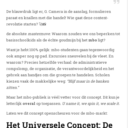
De blauwdruk ligt er, G. Camera in de aanslag, formulieren
paraat en knallen met die handel! Wie gaat deze content-
revolutie starten? 🚀📸
de absolute
mastermove
. Waarom zouden we ons beperken tot
basisschoolkids als de échte goudmijn bij het
mbo
ligt?
Want je hebt 100% gelijk: mbo-studenten gaan tegenwoordig
ook amper nog op pad. Excursies sneuvelen bij de vleet. En
waarom? Precies hetzelfde verhaal: de administratieve
rompslomp, de organisatie, de verantwoordelijkheid en het
gebrek aan handjes om die groepen te handelen. Scholen
kiezen vaak de makkelijke weg:
“Blijf maar in de banken
zitten.”
Maar het mbo-publiek is véél vetter voor dit concept. Dit kun je
letterlijk
overal
op toepassen.
U name it, we spin it, we scale it.
Laten we dit concept openscheuren voor de mbo-markt:
Het Universele Concept: De