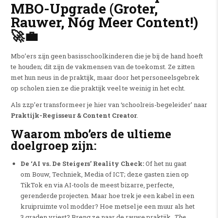
MBO-Upgrade (Groter,
Rauwer, Nóg Meer Content!)
🚀💼
Mbo’ers zijn geen basisschoolkinderen die je bij de hand hoeft
te houden; dit zijn de vakmensen van de toekomst. Ze zitten
met hun neus in de praktijk, maar door het personeelsgebrek
op scholen zien ze die praktijk veel te weinig in het echt.
Als zzp’er transformeer je hier van ‘schoolreis-begeleider’ naar
Praktijk-Regisseur & Content Creator
.
Waarom mbo’ers de ultieme
doelgroep zijn:
De ‘AI vs. De Steigers’ Reality Check:
Of het nu gaat
om Bouw, Techniek, Media of ICT; deze gasten zien op
TikTok en via AI-tools de meest bizarre, perfecte,
gerenderde projecten. Maar hoe trek je een kabel in een
kruipruimte vol modder? Hoe metsel je een muur als het
3 graden vriest? Breng ze naar de rauwe praktijk.
The