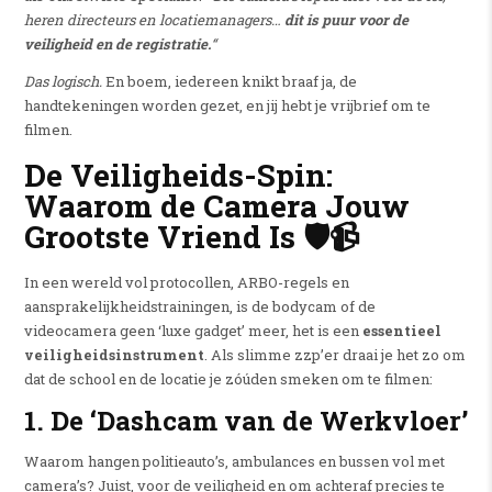
heren directeurs en locatiemanagers…
dit is puur voor de
veiligheid en de registratie.
“
Das logisch.
En boem, iedereen knikt braaf ja, de
handtekeningen worden gezet, en jij hebt je vrijbrief om te
filmen.
De Veiligheids-Spin:
Waarom de Camera Jouw
Grootste Vriend Is 🛡️📹
In een wereld vol protocollen, ARBO-regels en
aansprakelijkheidstrainingen, is de bodycam of de
videocamera geen ‘luxe gadget’ meer, het is een
essentieel
veiligheidsinstrument
. Als slimme zzp’er draai je het zo om
dat de school en de locatie je zóúden smeken om te filmen:
1. De ‘Dashcam van de Werkvloer’
Waarom hangen politieauto’s, ambulances en bussen vol met
camera’s? Juist, voor de veiligheid en om achteraf precies te