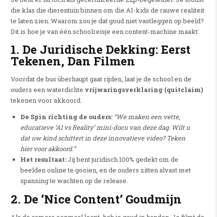
die klas die dierentuin binnen om die AI-kids de rauwe realiteit
te laten zien. Waarom zou je dat goud niet vastleggen op beeld?
Dit is hoe je van één schoolreisje een content-machine maakt:
1. De Juridische Dekking: Eerst
Tekenen, Dan Filmen
Voordat de bus überhaupt gaat rijden, laat je de school en de
ouders een waterdichte
vrijwaringsverklaring (quitclaim)
tekenen voor akkoord.
De Spin richting de ouders:
“We maken een vette,
educatieve ‘AI vs Reality’ mini-docu van deze dag. Wilt u
dat uw kind schittert in deze innovatieve video? Teken
hier voor akkoord.”
Het resultaat:
Jij bent juridisch 100% gedekt om de
beelden online te gooien, en de ouders zitten alvast met
spanning te wachten op de release.
2. De ‘Nice Content’ Goudmijn