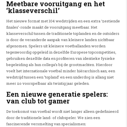
Meetbare vooruitgang en het
‘klasseverschil’
Het nieuwe format met 104 wedstrijden en een extra ‘zestiende
finales’-ronde maakt de vooruitgang meetbaar.
Het
klasseverschil tussen de traditionele toplanden en de outsiders
is door de veranderde aanpak van kleinere landen zichtbaar
afgenomen.
Spelers uit kleinere voetballanden worden
tegenwoordig opgeleid in dezelfde Europese topcompetities,
gebruiken dezelfde data en profiteren van identieke fysieke
begeleiding als hun collega’s bij de grootmachten.
Hierdoor
voelt het internationale voetbal minder hiërarchisch aan;
een
wedstrijd tussen een ’topland’ en een underdog is allang niet
meer zo voorspelbaar als twintig jaar geleden.
Een nieuwe generatie spelers:
van club tot gamer
De toekomst van voetbal wordt niet langer alleen gedefinieerd
door de traditionele land- of clubspeler.
We zien een
fascinerende versmelting van specialismen: