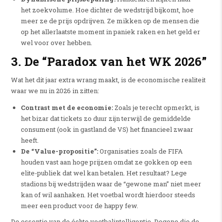
het zoekvolume. Hoe dichter de wedstrijd bijkomt, hoe
meer ze de prijs opdrijven. Ze mikken op de mensen die
op het allerlaatste moment in paniek raken en het geld er
wel voor over hebben.
3. De “Paradox van het WK 2026”
Wat het dit jaar extra wrang maakt, is de economische realiteit
waar we nu in 2026 in zitten:
Contrast met de economie:
Zoals je terecht opmerkt, is
het bizar dat tickets zo duur zijn terwijl de gemiddelde
consument (ook in gastland de VS) het financieel zwaar
heeft.
De “Value-propositie”:
Organisaties zoals de FIFA
houden vast aan hoge prijzen omdat ze gokken op een
elite-publiek dat wel kan betalen. Het resultaat? Lege
stadions bij wedstrijden waar de “gewone man” niet meer
kan of wil aanhaken. Het voetbal wordt hierdoor steeds
meer een product voor de happy few.
De essentie van de échte voetbalintelligentie. Degene die de