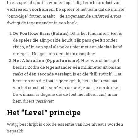
In elk spel of sport is winnen bijna altijd een bijproduct van
verliezen voorkomen
. De speler of het team dat de minste
“onnodige” fouten maakt – de zogenaamde
unforced errors
–
dwingt de tegenstander in een hoek.
De Foutloze Basis (Balans):
Dit is het fundament. Het is
de speler die zijn positie houdt, zijn pass geeft zonder
risico, of in een spel als poker niet met een slechte hand
meegaat. Het gaat om geduld en discipline.
Het Afstraffen (Opportunisme):
Hier wordt het spel
beslist. Zodra de tegenstander één millimeter uit balans
raakt of één seconde verslapt, is er die “kill switch”. Het
benutten van die fout is geen geluk; het is het resultaat
van het constant ‘lezen’ van de tafel, zoals je eerder zei.
De winnaar is degene die de fout niet alleen
ziet
, maar
hem direct
verzilvert
.
Het “Level” principe
Wat jij beschrijft is ook de essentie van hoe niveaus worden
bepaald: