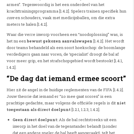
armen”.
Tegenwoordig is het een onderdeel van het
krachttrainingsprogramma [1.4.2]. Spelers trainen specifiek hun
core
en schouders, vaak met medicijnballen, om die extra
meters te halen [1.4.2].
Waar die verre inworp voorheen een “noodoplossing” was, is
het nu een
bewust gekozen aanvalswapen
[1.4.2]. Het wordt
door teams behandeld als een soort hoekschop: de boomlange
verdedigers gaan naar voren, de ‘specialist’ droogt de bal af
voor meer grip, en het strafschopgebied wordt bestookt [1.4.1,
1.4.2].
“De dag dat iemand ermee scoort”
Hier zit de angel in de huidige reglementen van de FIFA [1.4.2].
Jouw theorie dat iemand er “zo mee gaat scoren” is een
prachtige gedachte, maar volgens de officiële regels is dit
niet
toegestaan als direct doelpunt
[1.2.1, 1.2.3, 1.4.2].
Geen direct doelpunt:
Als de bal rechtstreeks uit een
inworp in het doel van de tegenstander belandt (zonder
dat een andere speler de bal heeft aangeraakt), telt het