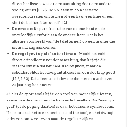
direct beslissen: was er een aanraking door een andere
speler, of niet [1.1.2]? De VAR zou in zo’n scenario
overuren draaien om te zien of een haar, een knie of een
shirt de bal heeft beroerd [1.1.2].
De emotie:
De pure frustratie van de ene kant en de
ongelooflijke euforie aan de andere kant. Het is het
ultieme voorbeeld van “de tafel turnen” op een manier die
niemand zag aankomen.
De regelgeving als ‘anti-climax’:
Mocht het écht
direct erin vliegen zonder aanraking, dan krijg je die
bizarre situatie dat het hele stadion juicht, maar de
scheidsrechter het doelpunt afkeurt en een doeltrap geeft
[1.1.2, 1.2.3]. Dat alleen al is televisie die mensen zich over
20 jaar nog herinneren.
Jij ziet de sport zoals hij is: een spel van menselijke fouten,
kansen en de drang om die kansen te benutten.
Die “inworp-
goal” (of de poging daartoe) is daar het ultieme symbool van.
Het is brutaal, het is een beetje ‘out of the box’, en het dwingt
iedereen om weer even naar de regels te kijken.