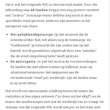
Dat is wat het volgende WK zo fascinerend maakt. Door die
uitbreiding naar
48 landen
krijg je een nog grotere variëteit
aan “zeilers”. Sommige teams hebben nog nooit in deze
specifieke wind gevaren, anderen zijn meesters in het
navigeren van chaos.
Het gelijkheidsprincipe:
Op het moment dat de
scheidsrechter fluit, telt alleen nog de foutmarge. De
“traditionele” grootmacht die zijn zeilen niet op tijd
bijstelt, wordt genadeloos afgestraft door een “outsider”
die de wind simpelweg beter heeft gelezen.
De anticipatie:
Je ziet het nu al in de voorbereidingen.
De landen die niet alleen trainen op balbezit, maar op
situational awareness
—het aanpassen aan de
veranderende ‘wind’ per wedstrijd—zijn de landen waar
je op moet letten.
Het wordt een interessante schifting tussen de teams die
vastzitten in hun eigen systeem (“zo doen wij het altijd”) en de
teams die meebewegen met wat de wedstrijd van ze vraagt. De
winnaar van dat volgende WK wordt niet per se het team met