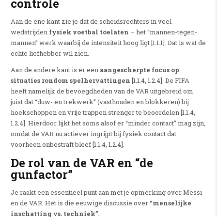
controle
Aan de ene kant zie je dat de scheidsrechters in veel
wedstrijden
fysiek voetbal toelaten
– het “mannen-tegen-
mannen” werk waarbij de intensiteit hoog ligt [1.1.1]. Dat is wat de
echte liefhebber wil zien.
Aan de andere kant is er een
aangescherpte focus op
situaties rondom spelhervattingen
[1.1.4, 1.2.4]. De FIFA
heeft namelijk de bevoegdheden van de VAR uitgebreid om
juist dat “duw- en trekwerk” (vasthouden en blokkeren) bij
hoekschoppen en vrije trappen strenger te beoordelen [1.1.4,
1.2.4]. Hierdoor lijkt het soms alsof er “minder contact” mag zijn,
omdat de VAR nu actiever ingrijpt bij fysiek contact dat
voorheen onbestraft bleef [1.1.4, 1.2.4].
De rol van de VAR en “de
gunfactor”
Je raakt een essentieel punt aan met je opmerking over Messi
en de VAR. Het is die eeuwige discussie over
“menselijke
inschatting vs. techniek”
.