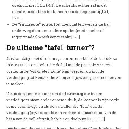
doelpunt niet [1.2.1, 1.4.2]. De scheidsrechter zal in dat
geval een doeltrap toekennen aan de tegenpartij [1.2.1,
1.2.3].
De “indirecte” route:
Het doelpunt telt wel als de bal
onderweg door een andere speler (medespeler of
tegenstander) wordt aangeraakt [1.2.1].
De ultieme “tafel-turner”?
Juist omdat je niet direct mag scoren, maakt het de tactiek zo
interessant.
Een speler die de bal met de precisie van een
corner in de “vijf-meter-zone” kan werpen, dwingt de
verdediging tot keuzes die ze bij een gewone pass niet hoeven
te maken.
Het is de ultieme manier om de
foutmarge
te testen:
verdedigers staan onder enorme druk, de keeper is zijn regie
soms even kwijt, en als de aanvaller die “fout” van de
verdediging (bijvoorbeeld een verkeerde inschatting van de
baan van de bal) afstraft, heb je een doelpunt [1.3.1, 1.3.3].
Dus hoewel de regels een directe “ingooi-goal” verbieden, zien