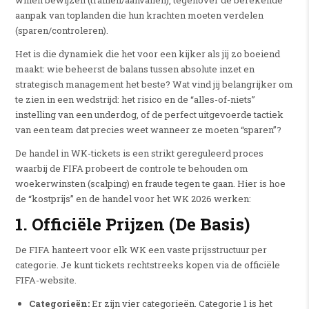
aanpak van toplanden die hun krachten moeten verdelen
(sparen/controleren).
Het is die dynamiek die het voor een kijker als jij zo boeiend
maakt: wie beheerst de balans tussen absolute inzet en
strategisch management het beste? Wat vind jij belangrijker om
te zien in een wedstrijd: het risico en de “alles-of-niets”
instelling van een underdog, of de perfect uitgevoerde tactiek
van een team dat precies weet wanneer ze moeten “sparen”?
De handel in WK-tickets is een strikt gereguleerd proces
waarbij de FIFA probeert de controle te behouden om
woekerwinsten (scalping) en fraude tegen te gaan. Hier is hoe
de “kostprijs” en de handel voor het WK 2026 werken:
1. Officiële Prijzen (De Basis)
De FIFA hanteert voor elk WK een vaste prijsstructuur per
categorie. Je kunt tickets rechtstreeks kopen via de officiële
FIFA-website.
Categorieën:
Er zijn vier categorieën. Categorie 1 is het