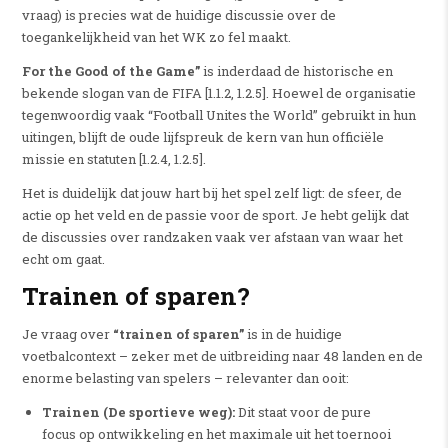
vraag) is precies wat de huidige discussie over de
toegankelijkheid van het WK zo fel maakt.
For the Good of the Game”
is inderdaad de historische en
bekende slogan van de FIFA [1.1.2, 1.2.5]. Hoewel de organisatie
tegenwoordig vaak “Football Unites the World” gebruikt in hun
uitingen, blijft de oude lijfspreuk de kern van hun officiële
missie en statuten [1.2.4, 1.2.5].
Het is duidelijk dat jouw hart bij het spel zelf ligt: de sfeer, de
actie op het veld en de passie voor de sport. Je hebt gelijk dat
de discussies over randzaken vaak ver afstaan van waar het
echt om gaat.
Trainen of sparen?
Je vraag over
“trainen of sparen”
is in de huidige
voetbalcontext – zeker met de uitbreiding naar 48 landen en de
enorme belasting van spelers – relevanter dan ooit:
Trainen (De sportieve weg):
Dit staat voor de pure
focus op ontwikkeling en het maximale uit het toernooi