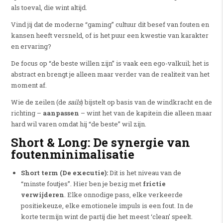
als toeval, die wint altijd.
Vind jij dat de moderne “gaming” cultuur dit besef van fouten en
kansen heeft versneld, of is het puur een kwestie van karakter
en ervaring?
De focus op “de beste willen zijn” is vaak een ego-valkuil; het is
abstract en brengt je alleen maar verder van de realiteit van het
moment af.
Wie de zeilen (de
sails
) bijstelt op basis van de windkracht en de
richting –
aanpassen
– wint het van de kapitein die alleen maar
hard wil varen omdat hij “de beste” wil zijn.
Short & Long: De synergie van
foutenminimalisatie
Short term (De executie):
Dit is het niveau van de
“minste foutjes”. Hier ben je bezig met
frictie
verwijderen
. Elke onnodige pass, elke verkeerde
positiekeuze, elke emotionele impuls is een fout. In de
korte termijn wint de partij die het meest ‘clean’ speelt.