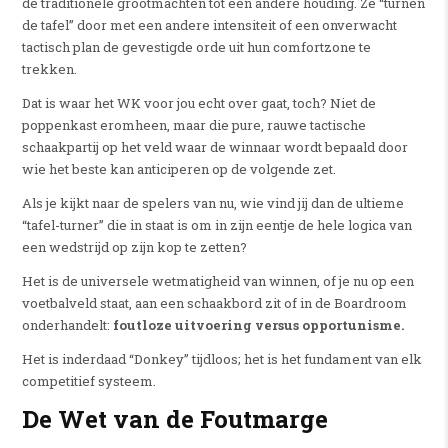
de traditionele grootmachten tot een andere houding. Ze “turnen
de tafel” door met een andere intensiteit of een onverwacht
tactisch plan de gevestigde orde uit hun comfortzone te
trekken.
Dat is waar het WK voor jou echt over gaat, toch? Niet de
poppenkast eromheen, maar die pure, rauwe tactische
schaakpartij op het veld waar de winnaar wordt bepaald door
wie het beste kan anticiperen op de volgende zet.
Als je kijkt naar de spelers van nu, wie vind jij dan de ultieme
“tafel-turner” die in staat is om in zijn eentje de hele logica van
een wedstrijd op zijn kop te zetten?
Het is de universele wetmatigheid van winnen, of je nu op een
voetbalveld staat, aan een schaakbord zit of in de Boardroom
onderhandelt:
foutloze uitvoering versus opportunisme.
Het is inderdaad “Donkey” tijdloos; het is het fundament van elk
competitief systeem.
De Wet van de Foutmarge