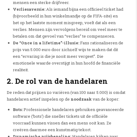
mensen een sterke drijfveer.
Verliesaversie:
Als iemand bijna een officieel ticket had
(bijvoorbeeld in hun winkelmandje op de FIFA-site) en
het op het laatste moment misgreep, voelt dat als een
verlies. Mensen zijn vervolgens bereid om veel meer te
betalen om dat gevoel van “verlies” te compenseren.
De “Once in a lifetime”-illusie:
Fans rationaliseren de
prijs van 5.000 euro door zichzelf wijs te maken dat dit
een “ervaring is die je nooit meer vergeet”. Die
emotionele waarde overstijgt in hun hoofd de financiële
realiteit.
2. De rol van de handelaren
De reden dat prijzen zo variëren (van 100 naar 5.000) is omdat
handelaren actief inspelen op de
noodzaak
van de koper:
Bots:
Professionele handelaren gebruiken geavanceerde
software (‘bots’) die sneller tickets uit de officiële
voorraad kunnen vissen dan een mens ooit kan. Ze
creëren daarmee een kunstmatig tekort.
Dynamische prijsbepaling:
Handelaren kijken naar