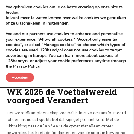
Skip to content
KEEP ICT CLEAN
We gebruiken cookies om je de beste ervaring op onze site te
bieden.
Je kunt meer te weten komen over welke cookies we gebruiken
VÓÓR MÉÉR IN EIGEN ZZPBELANG ®
of ze uitschakelen in
instellingen
.
MENU
We and our partners use cookies to enhance and personalise
your experience. "Allow all cookies," "Accept only essential
cookies", or select "Manage cookies" to choose which types of
cookies are used. 123handy.nl does not use cookies to target
WK Tickets Voetbal EK
advertising in Europe. You can learn more about cookies at
123handy.nl or adjust your cookie preferences anytime through
the Privacy Policy.
POSTED IN
DGM RDAM
JUNI 29, 2026
NIKS NIEUWS
,
UITGELICHT
Accepteer
Een Nieuw Tijdperk: Hoe het
WK 2026 de Voetbalwereld
voorgoed Verandert
Het wereldkampioenschap voetbal is in 2026 getransformeerd
tot een mondiaal spektakel dat zijn gelijke niet kent.
Met de
uitbreiding naar
48 landen
is de opzet niet alleen groter
geworden;
het heeft de fundamenten van de sport in beweging