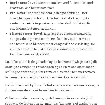
Beginners-level:
Mensen maken veel fouten. Het spel
draait om wie het minste faalt.
Pro-level:
Iedereen is technisch bijna foutloos. Hier
draait het spel om
het uitlokken van de fout bij de
ander
. Je zet de tegenstander onder druk totdat zij die
ene kleine fout
moeten
maken.
Elite/Meester-level:
Hier is het spel een schaakpartij
van psychologie en tactiek. De “fout” is vaak niet meer
een technische blunder, maar een positionele misstap. De
meester ziet de fout al ontstaan
voordat
de tegenstander
hem daadwerkelijk maakt.
Dat “afstraffen” is de genadeslag. In het voetbal zie je dat bij die
dodelijke counter, in het schaken bij een tactisch offer dat de
stelling openbreekt, en in het zakenleven bij het overnemen
van een markt die door een ander wordt verwaarloosd.
Het is inderdaad tijdloos:
de balans bewaren is overleven, de
fouten van de ander benutten is heersen.
Of het nu op de grasmat is, op de beurs, of in een strategisch
spel; wie de fouten van de ander als “kansen” ziet in plaats van