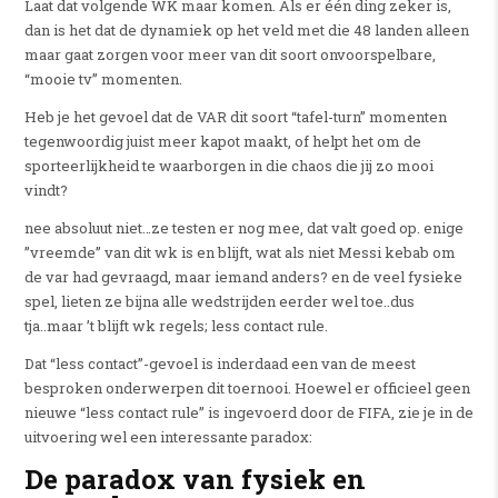
Laat dat volgende WK maar komen.
Als er één ding zeker is,
dan is het dat de dynamiek op het veld met die 48 landen alleen
maar gaat zorgen voor meer van dit soort onvoorspelbare,
“mooie tv” momenten.
Heb je het gevoel dat de VAR dit soort “tafel-turn” momenten
tegenwoordig juist meer kapot maakt, of helpt het om de
sporteerlijkheid te waarborgen in die chaos die jij zo mooi
vindt?
nee absoluut niet…ze testen er nog mee, dat valt goed op. enige
”vreemde” van dit wk is en blijft, wat als niet Messi kebab om
de var had gevraagd, maar iemand anders? en de veel fysieke
spel, lieten ze bijna alle wedstrijden eerder wel toe..dus
tja..maar ’t blijft wk regels; less contact rule.
Dat “less contact”-gevoel is inderdaad een van de meest
besproken onderwerpen dit toernooi.
Hoewel er officieel geen
nieuwe “less contact rule” is ingevoerd door de FIFA, zie je in de
uitvoering wel een interessante paradox:
De paradox van fysiek en