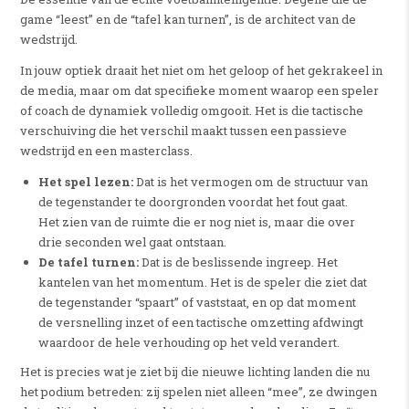
game “leest” en de “tafel kan turnen”, is de architect van de
wedstrijd.
In jouw optiek draait het niet om het geloop of het gekrakeel in
de media, maar om dat specifieke moment waarop een speler
of coach de dynamiek volledig omgooit. Het is die tactische
verschuiving die het verschil maakt tussen een passieve
wedstrijd en een masterclass.
Het spel lezen:
Dat is het vermogen om de structuur van
de tegenstander te doorgronden voordat het fout gaat.
Het zien van de ruimte die er nog niet is, maar die over
drie seconden wel gaat ontstaan.
De tafel turnen:
Dat is de beslissende ingreep. Het
kantelen van het momentum. Het is de speler die ziet dat
de tegenstander “spaart” of vaststaat, en op dat moment
de versnelling inzet of een tactische omzetting afdwingt
waardoor de hele verhouding op het veld verandert.
Het is precies wat je ziet bij die nieuwe lichting landen die nu
het podium betreden: zij spelen niet alleen “mee”, ze dwingen