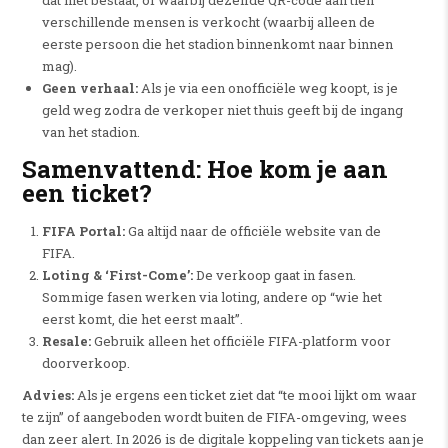
dat niet bestaat, of waarbij dezelfde QR-code aan tien
verschillende mensen is verkocht (waarbij alleen de
eerste persoon die het stadion binnenkomt naar binnen
mag).
Geen verhaal:
Als je via een onofficiële weg koopt, is je
geld weg zodra de verkoper niet thuis geeft bij de ingang
van het stadion.
Samenvattend: Hoe kom je aan
een ticket?
FIFA Portal:
Ga altijd naar de officiële website van de
FIFA.
Loting & ‘First-Come’:
De verkoop gaat in fasen.
Sommige fasen werken via loting, andere op “wie het
eerst komt, die het eerst maalt”.
Resale:
Gebruik alleen het officiële FIFA-platform voor
doorverkoop.
Advies:
Als je ergens een ticket ziet dat “te mooi lijkt om waar
te zijn” of aangeboden wordt buiten de FIFA-omgeving, wees
dan zeer alert. In 2026 is de digitale koppeling van tickets aan je