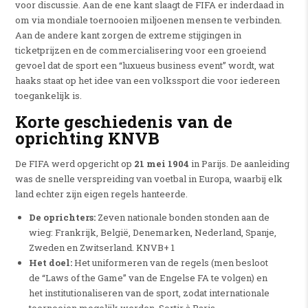
voor discussie.
Aan de ene kant slaagt de FIFA er inderdaad in
om via mondiale toernooien miljoenen mensen te verbinden.
Aan de andere kant zorgen de extreme stijgingen in
ticketprijzen en de commercialisering voor een groeiend
gevoel dat de sport een “luxueus business event” wordt, wat
haaks staat op het idee van een volkssport die voor iedereen
toegankelijk is.
Korte geschiedenis van de
oprichting
KNVB
De FIFA werd opgericht op
21 mei 1904
in Parijs.
De aanleiding
was de snelle verspreiding van voetbal in Europa, waarbij elk
land echter zijn eigen regels hanteerde.
De oprichters:
Zeven nationale bonden stonden aan de
wieg: Frankrijk, België, Denemarken, Nederland, Spanje,
Zweden en Zwitserland. KNVB+ 1
Het doel:
Het uniformeren van de regels (men besloot
de “Laws of the Game” van de Engelse FA te volgen) en
het institutionaliseren van de sport, zodat internationale