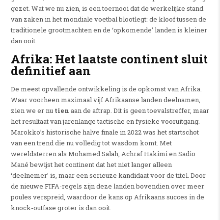
gezet.
Wat we nu zien, is een toernooi dat de werkelijke stand
van zaken in het mondiale voetbal blootlegt: de kloof tussen de
traditionele grootmachten en de ‘opkomende’ landen is kleiner
dan ooit.
Afrika: Het laatste continent sluit
definitief aan
De meest opvallende ontwikkeling is de opkomst van Afrika.
Waar voorheen maximaal vijf Afrikaanse landen deelnamen,
zien we er nu
tien
aan de aftrap.
Dit is geen toevalstreffer, maar
het resultaat van jarenlange tactische en fysieke vooruitgang.
Marokko’s historische halve finale in 2022 was het startschot
van een trend die nu volledig tot wasdom komt.
Met
wereldsterren als Mohamed Salah, Achraf Hakimi en Sadio
Mané bewijst het continent dat het niet langer alleen
‘deelnemer’ is, maar een serieuze kandidaat voor de titel.
Door
de nieuwe FIFA-regels zijn deze landen bovendien over meer
poules verspreid, waardoor de kans op Afrikaans succes in de
knock-outfase groter is dan ooit.