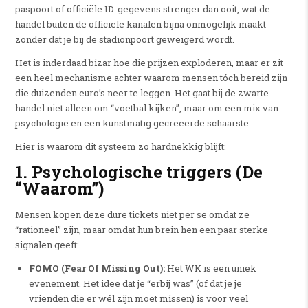
paspoort of officiële ID-gegevens strenger dan ooit, wat de
handel buiten de officiële kanalen bijna onmogelijk maakt
zonder dat je bij de stadionpoort geweigerd wordt.
Het is inderdaad bizar hoe die prijzen exploderen, maar er zit
een heel mechanisme achter waarom mensen tóch bereid zijn
die duizenden euro’s neer te leggen. Het gaat bij de zwarte
handel niet alleen om “voetbal kijken”, maar om een mix van
psychologie en een kunstmatig gecreëerde schaarste.
Hier is waarom dit systeem zo hardnekkig blijft:
1. Psychologische triggers (De
“Waarom”)
Mensen kopen deze dure tickets niet per se omdat ze
“rationeel” zijn, maar omdat hun brein hen een paar sterke
signalen geeft:
FOMO (Fear Of Missing Out):
Het WK is een uniek
evenement. Het idee dat je “erbij was” (of dat je je
vrienden die er wél zijn moet missen) is voor veel