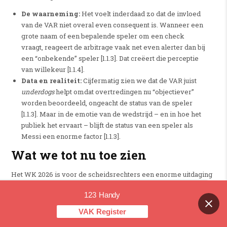
De waarneming:
Het voelt inderdaad zo dat de invloed
van de VAR niet overal even consequent is. Wanneer een
grote naam of een bepalende speler om een check
vraagt, reageert de arbitrage vaak net even alerter dan bij
een “onbekende” speler [1.1.3]. Dat creëert die perceptie
van willekeur [1.1.4].
Data en realiteit:
Cijfermatig zien we dat de VAR juist
underdogs
helpt omdat overtredingen nu “objectiever”
worden beoordeeld, ongeacht de status van de speler
[1.1.3]. Maar in de emotie van de wedstrijd – en in hoe het
publiek het ervaart – blijft de status van een speler als
Messi een enorme factor [1.1.3].
Wat we tot nu toe zien
Het WK 2026 is voor de scheidsrechters een enorme uitdaging
[1.1.4]. Ze proberen twee werelden te verenigen:
123 Handy
Contact us
Tempo en flow:
De nieuwe regels voor wissels,
VAK Register
inworpen en blessures (binnen 10 seconden weg, 5
OPEN CHAT
seconden voor hervatting, minimaal 1 minuut langs de