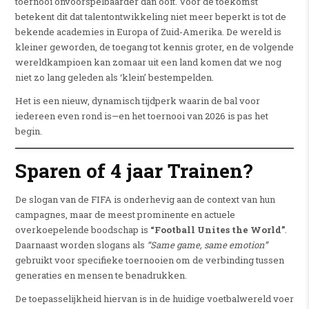
toernooi onvoorspelbaarder dan ooit.
Voor de toekomst
betekent dit dat talentontwikkeling niet meer beperkt is tot de
bekende academies in Europa of Zuid-Amerika.
De wereld is
kleiner geworden, de toegang tot kennis groter, en de volgende
wereldkampioen kan zomaar uit een land komen dat we nog
niet zo lang geleden als ‘klein’ bestempelden.
Het is een nieuw, dynamisch tijdperk waarin de bal voor
iedereen even rond is—en het toernooi van 2026 is pas het
begin.
Sparen of 4 jaar Trainen?
De slogan van de FIFA is onderhevig aan de context van hun
campagnes, maar de meest prominente en actuele
overkoepelende boodschap is
“Football Unites the World”
.
Daarnaast worden slogans als
“Same game, same emotion”
gebruikt voor specifieke toernooien om de verbinding tussen
generaties en mensen te benadrukken.
De toepasselijkheid hiervan is in de huidige voetbalwereld voer