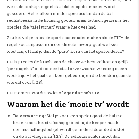
we in de praktijk eigenlijk al dat er op die manier wordt
gescoord.
Het is alleen minder spectaculair dan de bal
rechtstreeks in de kruising gooien, maar tactisch gezien is het
precies die “tafel turnen” waar je het over had.
Zou het volgens jou de sport spannender maken als de FIFA de
regel zou aanpassen en een directe inworp-goal wél zou
toestaan, of haal je dan de “pure” kern van het spel onderuit?
Dat is precies de kracht van de chaos!
Je hebt volkomen gelijk:
“per ongeluk” of door een totaal onverwachte wending in een
wedstrijd – het gaat een keer gebeuren, en die beelden gaan de
wereld over [1.2.3].
Dat moment wordt sowieso
legendarische tv
.
Waarom het die ‘mooie tv’ wordt:
De verwarring:
Stel je voor: een speler gooit de bal met
brute kracht het strafschopgebied in, de keeper maakt
een inschattingsfout (of wordt gehinderd door de drukte)
en de bal vliegt erin [1.2.3]. De scheidsrechter moet dan