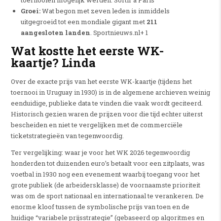
toernooien mogelijk werden. Sortir à Paris
Groei:
Wat begon met zeven leden is inmiddels
uitgegroeid tot een mondiale gigant met
211
aangesloten landen
. Sportnieuws.nl+ 1
Wat kostte het eerste WK-
kaartje?
Linda
Over de exacte prijs van het eerste WK-kaartje (tijdens het
toernooi in Uruguay in 1930) is in de algemene archieven weinig
eenduidige, publieke data te vinden die vaak wordt geciteerd.
Historisch gezien waren de prijzen voor die tijd echter uiterst
bescheiden en niet te vergelijken met de commerciële
ticketstrategieën van tegenwoordig.
Ter vergelijking: waar je voor het WK 2026 tegenwoordig
honderden tot duizenden euro’s betaalt voor een zitplaats, was
voetbal in 1930 nog een evenement waarbij toegang voor het
grote publiek (de arbeidersklasse) de voornaamste prioriteit
was om de sport nationaal en internationaal te verankeren.
De
enorme kloof tussen de symbolische prijs van toen en de
huidige “variabele prijsstrategie” (gebaseerd op algoritmes en