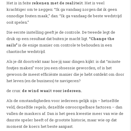
Het is in feite
rekenen met de realiteit
. Het is veel
krachtiger om te zeggen: “Ik ga vandaag zorgen dat ik geen
onnodige fouten maak,” dan: “Ik ga vandaag de beste wedstrijd
ooit spelen.”
Die eerste instelling geeft je de controle. De tweede legt de
druk op een resultaat dat buiten je macht ligt.
“Change the
sails”
is de enige manier om controle te behouden in een
chaotische wedstrijd.
Als je dit doortrekt naar hoe jij naar dingen kijkt: is dat “minste
foutjes maken” voor jou een obsessie geworden, of is het
gewoon de meest efficiënte manier die je hebt ontdekt om door
het leven (en de business) te navigeren?
de crux:
de wind waait voor iedereen.
Als de omstandigheden voor iedereen gelijk zijn – hetzelfde
veld, dezelfde regels, dezelfde onvoorspelbare factoren – dan
vallen de maskers af. Dan is het geen kwestie meer van wie de
duurste speler heeft of de grootste historie, maar wie op dat
moment de koers het beste aanpast.