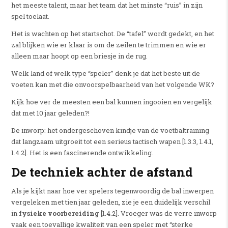
het meeste talent, maar het team dat het minste “ruis” in zijn
spel toelaat.
Het is wachten op het startschot. De “tafel” wordt gedekt, en het
zal blijken wie er klaar is om de zeilen te trimmen en wie er
alleen maar hoopt op een briesje in de rug.
Welk land of welk type “speler” denk je dat het beste uit de
voeten kan met die onvoorspelbaarheid van het volgende WK?
Kijk hoe ver de meesten een bal kunnen ingooien en vergelijk
dat met 10 jaar geleden?!
De inworp: het ondergeschoven kindje van de voetbaltraining
dat langzaam uitgroeit tot een serieus tactisch wapen [1.3.3, 1.4.1,
1.4.2]. Het is een fascinerende ontwikkeling.
De techniek achter de afstand
Als je kijkt naar hoe ver spelers tegenwoordig de bal inwerpen
vergeleken met tien jaar geleden, zie je een duidelijk verschil
in
fysieke voorbereiding
[1.4.2]. Vroeger was de verre inworp
vaak een toevallige kwaliteit van een speler met “sterke