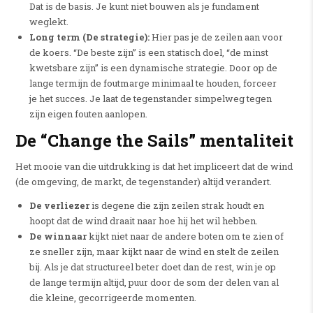
Dat is de basis. Je kunt niet bouwen als je fundament
weglekt.
Long term (De strategie):
Hier pas je de zeilen aan voor
de koers. “De beste zijn” is een statisch doel, “de minst
kwetsbare zijn” is een dynamische strategie. Door op de
lange termijn de foutmarge minimaal te houden, forceer
je het succes. Je laat de tegenstander simpelweg tegen
zijn eigen fouten aanlopen.
De “Change the Sails” mentaliteit
Het mooie van die uitdrukking is dat het impliceert dat de wind
(de omgeving, de markt, de tegenstander) altijd verandert.
De verliezer
is degene die zijn zeilen strak houdt en
hoopt dat de wind draait naar hoe hij het wil hebben.
De winnaar
kijkt niet naar de andere boten om te zien of
ze sneller zijn, maar kijkt naar de wind en stelt de zeilen
bij. Als je dat structureel beter doet dan de rest, win je op
de lange termijn altijd, puur door de som der delen van al
die kleine, gecorrigeerde momenten.