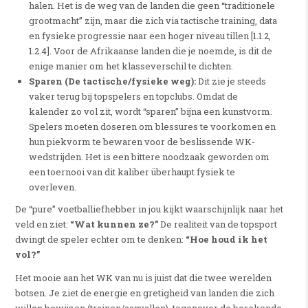
halen. Het is de weg van de landen die geen “traditionele
grootmacht” zijn, maar die zich via tactische training, data
en fysieke progressie naar een hoger niveau tillen [1.1.2,
1.2.4]. Voor de Afrikaanse landen die je noemde, is dit de
enige manier om het klasseverschil te dichten.
Sparen (De tactische/fysieke weg):
Dit zie je steeds
vaker terug bij topspelers en topclubs. Omdat de
kalender zo vol zit, wordt “sparen” bijna een kunstvorm.
Spelers moeten doseren om blessures te voorkomen en
hun piekvorm te bewaren voor de beslissende WK-
wedstrijden. Het is een bittere noodzaak geworden om
een toernooi van dit kaliber überhaupt fysiek te
overleven.
De “pure” voetballiefhebber in jou kijkt waarschijnlijk naar het
veld en ziet:
“Wat kunnen ze?”
De realiteit van de topsport
dwingt de speler echter om te denken:
“Hoe houd ik het
vol?”
Het mooie aan het WK van nu is juist dat die twee werelden
botsen. Je ziet de energie en gretigheid van landen die zich
willen bewijzen (trainen/aanvallen), tegenover de berekende