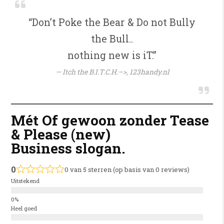
“Don’t Poke the Bear & Do not Bully
the Bull..
nothing new is iT.”
Itch the B.I.T.C.H.–>,
123handy.nl
Mét Of gewoon zonder Tease
& Please (new)
Business slogan.
0
0 van 5 sterren (op basis van 0 reviews)
Uitstekend
Heel goed