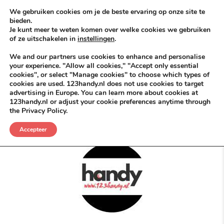
Skip to content
KEEP ICT CLEAN
We gebruiken cookies om je de beste ervaring op onze site te
bieden.
Je kunt meer te weten komen over welke cookies we gebruiken
VÓÓR MÉÉR IN EIGEN ZZPBELANG ®
of ze uitschakelen in
instellingen
.
MENU
We and our partners use cookies to enhance and personalise
your experience. "Allow all cookies," "Accept only essential
cookies", or select "Manage cookies" to choose which types of
cookies are used. 123handy.nl does not use cookies to target
Mét Of gewoon zonder
advertising in Europe. You can learn more about cookies at
123handy.nl or adjust your cookie preferences anytime through
the Privacy Policy.
POSTED IN
DGM RDAM
JULI 9, 2026
BRANDING
,
DON KEYS
,
NIKS NIEUWS
Accepteer