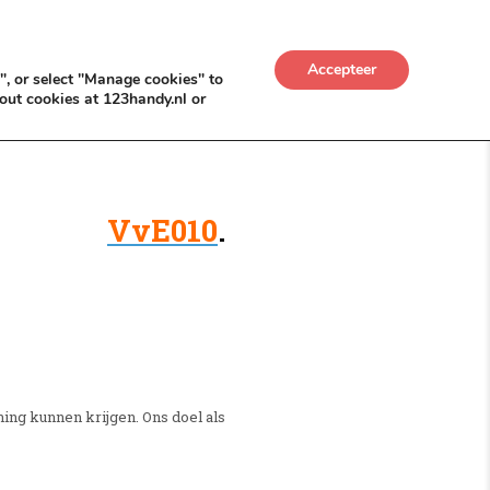
UWKADO
NICE NICHE DEALS
BACKLINKS MÉT
Accepteer
", or select "Manage cookies" to
out cookies at 123handy.nl or
VvE010
.
ing kunnen krijgen. Ons doel als