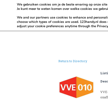
Skip to content
KEEP ICT CLEAN
We gebruiken cookies om je de beste ervaring op onze site 
Je kunt meer te weten komen over welke cookies we gebrui
VÓÓR MÉÉR IN EIGEN ZZPBELANG ®
We and our partners use cookies to enhance and personalise
choose which types of cookies are used. 123handy.nl does n
adjust your cookie preferences anytime through the Privacy
Return to Directory
List
Desc
VVE-
onaf