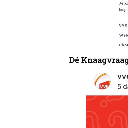
Je k
hulp 
VVE-
Web
Pho
Dé Knaagvraag