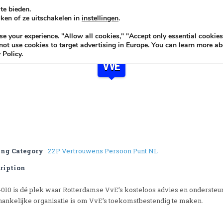
te bieden.
ken of ze uitschakelen in
instellingen
.
KADOIDEE
MANKADO
VRO
 your experience. "Allow all cookies," "Accept only essential cookies
ot use cookies to target advertising in Europe. You can learn more ab
 Policy.
VvE
ing Category
ZZP Vertrouwens Persoon Punt NL
ription
010 is dé plek waar Rotterdamse VvE’s kosteloos advies en ondersteun
hankelijke organisatie is om VvE’s toekomstbestendig te maken.